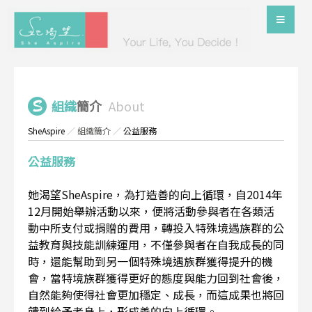
組織
簡介
About
SheAspire
／
組織簡介
／
公益服務
公益服務
她渴望SheAspire，為打造善的向上循環，自2014年
12月開始舉辦活動以來，便將活動參與者在各類活
動中所支付或捐贈的費用，轉投入特殊境遇族群的公
益教育與技能訓練運用，不僅參與者在自我成長的同
時，還能幫助到另一個特殊境遇族群獲得提升的機
會，當特境族群獲得更好的態度與能力回到社會後，
自然能夠使得社會更加穩定、成長，而這成果也將回
饋到給予者身上，形成善的向上循環。