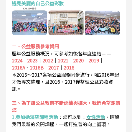
遇見美麗的自己公益彩妝
二、公益服務參考資訊
歷年公益服務概況，可參考如後各年度連結— —
2024
｜
2023
｜
2022
｜
2021
｜
2020
｜
2019
｜
2018A
、
2018B
｜
2017
｜
2016
＊2015～2017各項公益服務同步進行，唯2016年起
才做專文整理，且2016、2017僅整理公益彩妝資
訊。
三、為了讓公益教育不斷延續與擴大，我們希望邀請
您
1.參加她渴望課程活動
：
您可以到：
女性活動
，瞭解
我們最新的公開課程，一起打造善的向上循環。