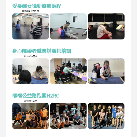
受暴婦女律動療癒課程
身心障礙者職業塔羅師培訓
嘿嘿公益路跑團H2RC