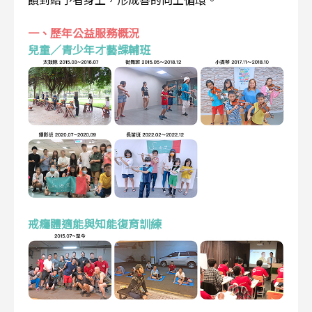
一、歷年公益服務概況
兒童／青少年才藝課輔班
戒癮體適能與知能復育訓練