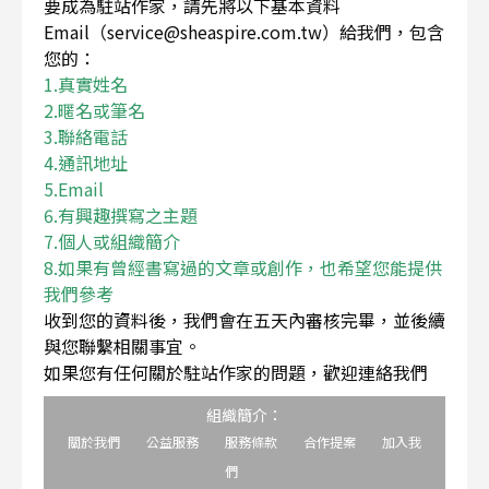
要成為駐站作家，請先將以下基本資料
Email（service@sheaspire.com.tw）給我們，包含
您的：
1.真實姓名
2.暱名或筆名
3.聯絡電話
4.通訊地址
5.Email
6.有興趣撰寫之主題
7.個人或組織簡介
8.如果有曾經書寫過的文章或創作，也希望您能提供
我們參考
收到您的資料後，我們會在五天內審核完畢，並後續
與您聯繫相關事宜。
如果您有任何關於駐站作家的問題，歡迎連絡我們
組織簡介：
關於我們
公益服務
服務條款
合作提案
加入我
們