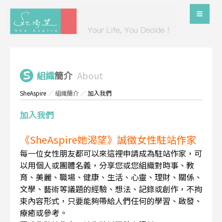
組織
簡介
About
SheAspire
／
組織簡介
／
加入我們
加入我們
《SheAspire她渴望》誠徵女性駐站作家
每一位女性朋友都可以來這裡申請成為駐站作家，可
以用個人或團體名義，分享您或您組織對時事、教
育、美麗、職場、健康、生活、心靈、理財、關係、
文學、藝術等議題的經驗、想法、記錄或創作，不拘
束內容形式，只要能夠帶給人們任何的學習、啟發、
療癒或參考。