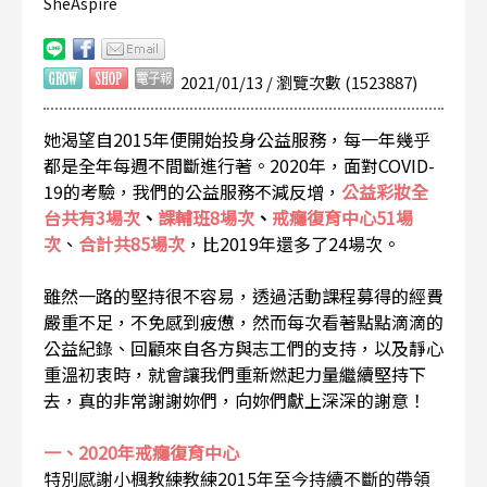
SheAspire
2021/01/13 / 瀏覽次數 (1523887)
她渴望自2015年便開始投身公益服務，每一年幾乎
都是全年每週不間斷進行著。2020年，面對COVID-
19的考驗，我們的公益服務不減反增，
公益彩妝全
台共有3場次
、
課輔班8場次
、
戒癮復育中心51場
次
、
合計共85場次
，比2019年還多了24場次。
雖然一路的堅持很不容易，透過活動課程募得的經費
嚴重不足，不免感到疲憊，然而每次看著點點滴滴的
公益紀錄、回顧來自各方與志工們的支持，以及靜心
重溫初衷時，就會讓我們重新燃起力量繼續堅持下
去
，真的非常謝謝妳們，向妳們獻上深深的謝意！
一、2020年戒癮復育中心
特別感謝小楓教練教練2015年至今持續不斷的帶領