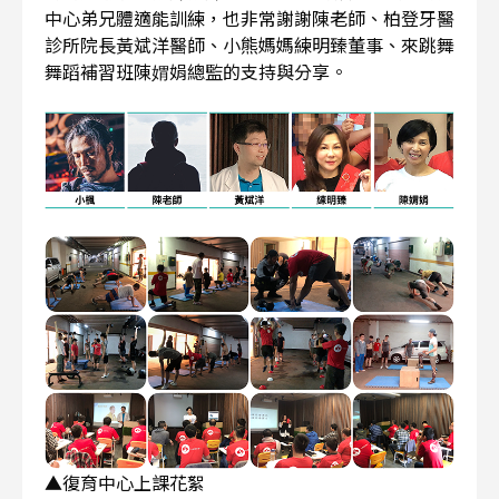
中心弟兄體適能訓練，也非常謝謝陳老師、柏登牙醫
診所院長黃斌洋醫師、小熊媽媽練明臻董事、來跳舞
舞蹈補習班陳媦娟總監的支持與分享。
▲復育中心上課花絮