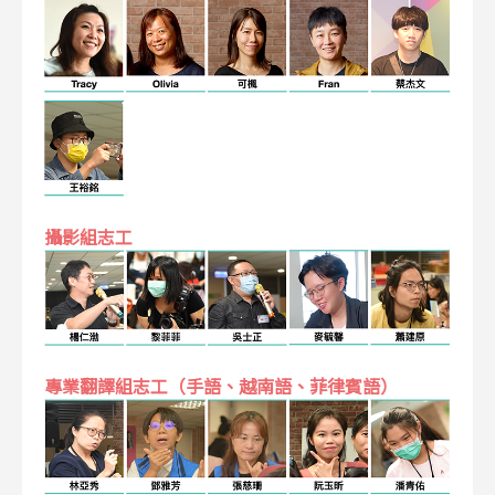
攝影組志工
專業翻譯組志工（手語、越南語、菲律賓語）