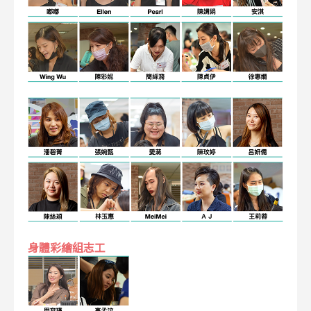
身體彩繪組志工