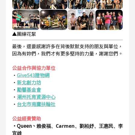
▲團練花絮
最後，還要感謝許多在背後默默支持的朋友與單位，
因為有妳們，我們才有更多堅持的力量，謝謝您們。
公益合作與協力單位
・
Give543贈物網
・
新北創力坊
・
勵馨基金會
・
潮州托育資源中心
・
台北市南鷹扶輪社
公益經費贊助
・Queen、
賴俊福、Carmen、劉柏妤、王惠民、李
宜雄