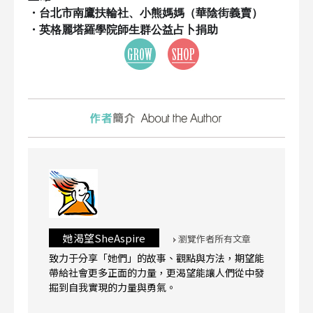
・台北市南鷹扶輪社、小熊媽媽（華陰街義賣）
・英格麗塔羅學院師生群公益占卜捐助
她渴望SheAspire
瀏覽作者所有文章
致力于分享「她們」的故事、觀點與方法，期望能
帶給社會更多正面的力量，更渴望能讓人們從中發
掘到自我實現的力量與勇氣。