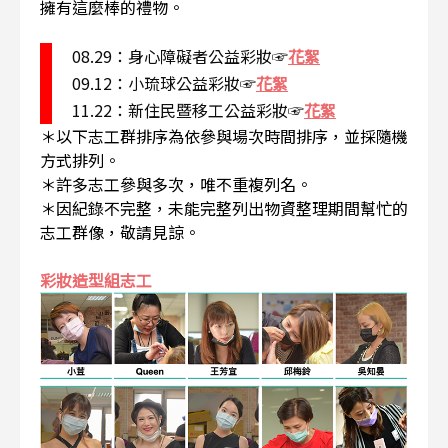
擁有這麼棒的禮物。
08.29：身心障礙者公益彩妝☞
花絮
09.12：小琉球公益彩妝☞
花絮
11.22：新住民暨移工公益彩妝☞
花絮
＊以下志工群排序為依參與場次時間排序，並採隨機
方式排列。
＊許多志工參與多次，唯不重複列名。
＊因紀錄不完整，未能完整列出物資整理期間幫忙的
志工群像，敬請見諒。
彩妝造型組志工