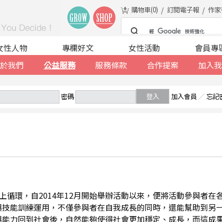
購物車(
0
)
訂閱電子報
作家
女性人物
專欄好文
女性活動
會員專
於我們
公益服務
服務條款
合作提案
加入我
密碼
登入
加入會員
／
忘記
善的向上循環，自2014年12月開始舉辦活動以來，便將活動參與者
與技能訓練運用，不僅參與者在自我成長的同時，還能幫助到另
與能力回到社會後，自然能夠使得社會更加穩定、成長，而這成