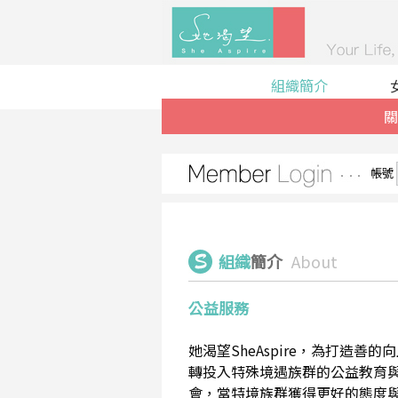
組織簡介
關
帳號
組織
簡介
About
公益服務
她渴望SheAspire，為打造
轉投入特殊境遇族群的公益教育
會，當特境族群獲得更好的態度