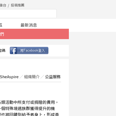
後台
投稿推薦
區
最新消息
們
密碼
SheAspire
／
組織簡介
／
公益服務
在各類活動中所支付或捐贈的費用，
一個特殊境遇族群獲得提升的機
果也將回饋到給予者身上，形成善