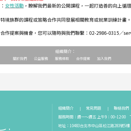
到：
女性活動
，瞭解我們最新的公開課程，一起打造善的向上循
助特境族群的課程或策略合作共同發展相關教育或就業訓練計畫
案與機會，您可以隨時與我們聯繫：02-2986-0315／service@s
組織簡介：
關於我們
公益服務
服務條款
合作提案
加入我們
組織簡介
常見問題
聯絡我們
服務時間：週一～週五 上午9：00~12:00 下
地址：10483台北市中山區松江路283號5樓