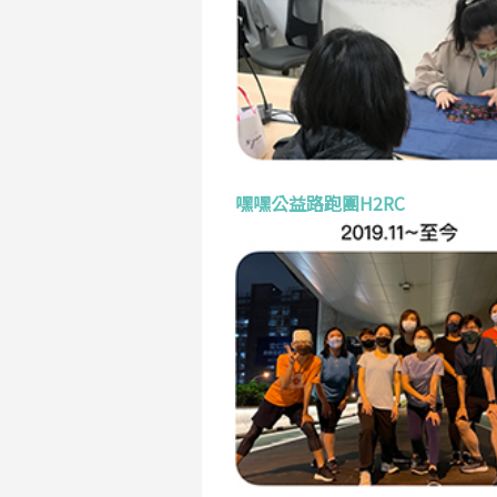
嘿嘿公益路跑團H2RC