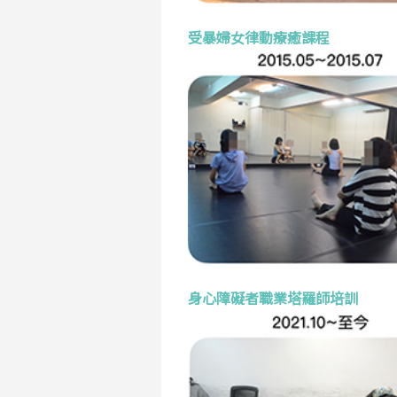
受暴婦女律動療癒課程
身心障礙者職業塔羅師培訓