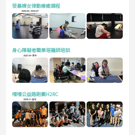
受暴婦女律動療癒課程
身心障礙者職業塔羅師培訓
嘿嘿公益路跑團H2RC