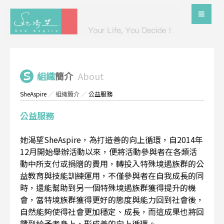
組織
簡介
About
SheAspire
／
組織簡介
／
公益服務
公益服務
她渴望SheAspire，為打造善的向上循環，自2014年
12月開始舉辦活動以來，便將活動參與者在各類活
動中所支付或捐贈的費用，轉投入特殊境遇族群的公
益教育與技能訓練運用，不僅參與者在自我成長的同
時，還能幫助到另一個特殊境遇族群獲得提升的機
會，當特境族群獲得更好的態度與能力回到社會後，
自然能夠使得社會更加穩定、成長，而這成果也將回
饋到給予者身上，形成善的向上循環。