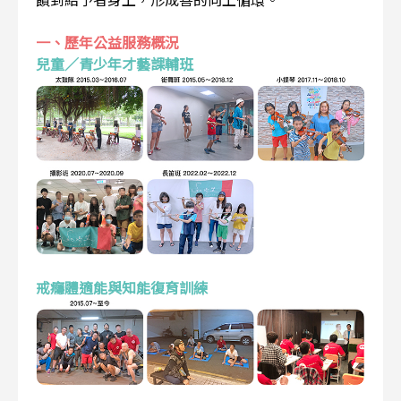
一、歷年公益服務概況
兒童／青少年才藝課輔班
戒癮體適能與知能復育訓練