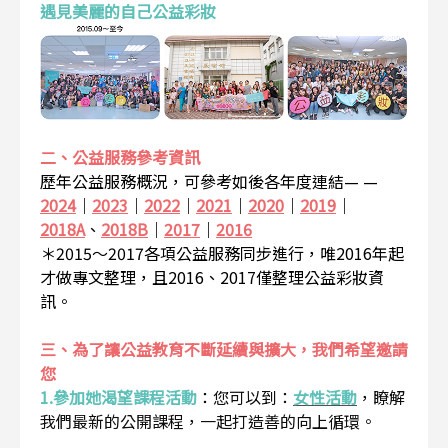
遇見美麗的自己公益彩妝
二、公益服務參考資訊
歷年公益服務概況，可參考如後各年度連結— —
2024
｜
2023
｜
2022
｜
2021
｜
2020
｜
2019
｜
2018A
、
2018B
｜
2017
｜
2016
＊2015～2017各項公益服務同步進行，唯2016年起
才做專文整理，且2016、2017僅整理公益彩妝資
訊。
三、為了讓公益教育不斷延續與擴大，我們希望邀請
您
1.參加她渴望課程活動
：
您可以到：
女性活動
，瞭解
我們最新的公開課程，一起打造善的向上循環。