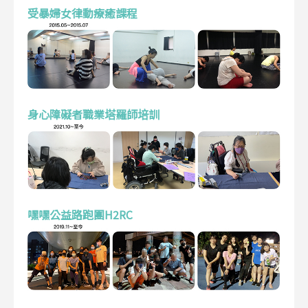
受暴婦女律動療癒課程
身心障礙者職業塔羅師培訓
嘿嘿公益路跑團H2RC