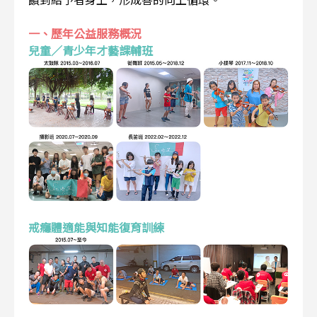
一、歷年公益服務概況
兒童／青少年才藝課輔班
戒癮體適能與知能復育訓練