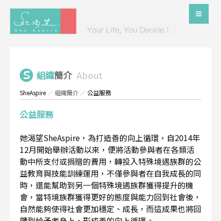
組織
簡介
About
SheAspire
／
組織簡介
／
公益服務
公益服務
她渴望SheAspire，為打造善的向上循環，自2014年
12月開始舉辦活動以來，便將活動參與者在各類活
動中所支付或捐贈的費用，轉投入特殊境遇族群的公
益教育與技能訓練運用，不僅參與者在自我成長的同
時，還能幫助到另一個特殊境遇族群獲得提升的機
會，當特境族群獲得更好的態度與能力回到社會後，
自然能夠使得社會更加穩定、成長，而這成果也將回
饋到給予者身上，形成善的向上循環。