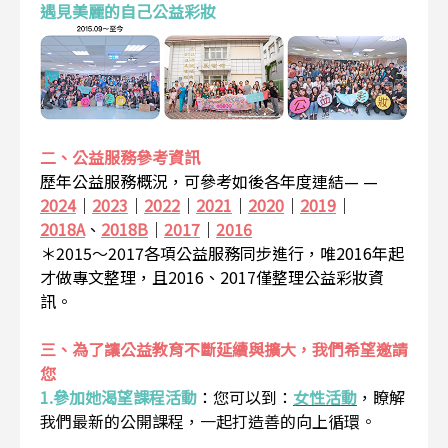
遇見美麗的自己公益彩妝
二、公益服務參考資訊
歷年公益服務概況，可參考如後各年度連結— —
2024
｜
2023
｜
2022
｜
2021
｜
2020
｜
2019
｜
2018A
、
2018B
｜
2017
｜
2016
＊2015～2017各項公益服務同步進行，唯2016年起
才做專文整理，且2016、2017僅整理公益彩妝資
訊。
三、為了讓公益教育不斷延續與擴大，我們希望邀請
您
1.參加她渴望課程活動
：
您可以到：
女性活動
，瞭解
我們最新的公開課程，一起打造善的向上循環。