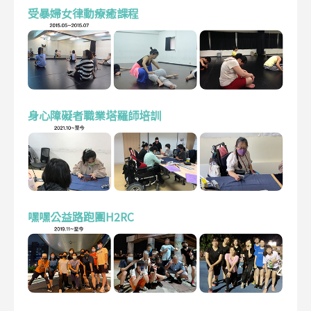
受暴婦女律動療癒課程
身心障礙者職業塔羅師培訓
嘿嘿公益路跑團H2RC