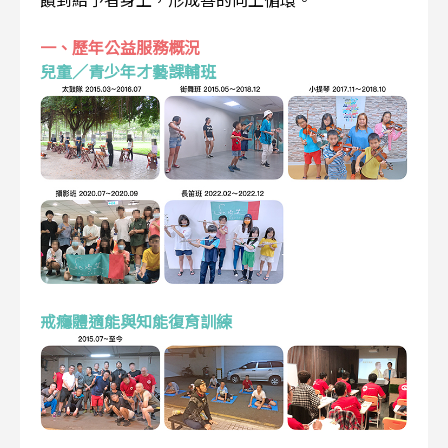
一、歷年公益服務概況
兒童／青少年才藝課輔班
戒癮體適能與知能復育訓練