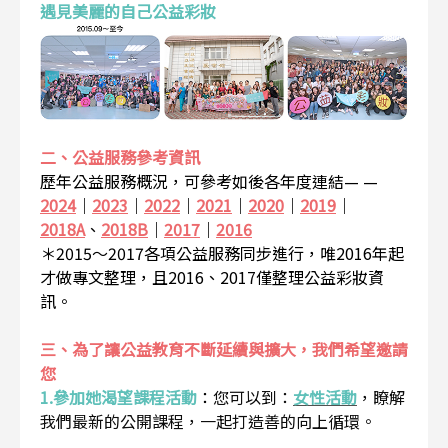
遇見美麗的自己公益彩妝
二、公益服務參考資訊
歷年公益服務概況，可參考如後各年度連結— —
2024
｜
2023
｜
2022
｜
2021
｜
2020
｜
2019
｜
2018A
、
2018B
｜
2017
｜
2016
＊2015～2017各項公益服務同步進行，唯2016年起
才做專文整理，且2016、2017僅整理公益彩妝資
訊。
三、為了讓公益教育不斷延續與擴大，我們希望邀請
您
1.參加她渴望課程活動
：
您可以到：
女性活動
，瞭解
我們最新的公開課程，一起打造善的向上循環。