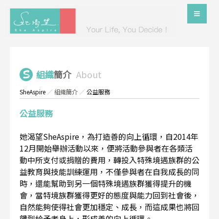
組織
簡介
About
SheAspire
／
組織簡介
／
公益服務
公益服務
她渴望SheAspire，為打造善的向上循環，自2014年
12月開始舉辦活動以來，便將活動參與者在各類活
動中所支付或捐贈的費用，轉投入特殊境遇族群的公
益教育與技能訓練運用，不僅參與者在自我成長的同
時，還能幫助到另一個特殊境遇族群獲得提升的機
會，當特境族群獲得更好的態度與能力回到社會後，
自然能夠使得社會更加穩定、成長，而這成果也將回
饋到給予者身上，形成善的向上循環。