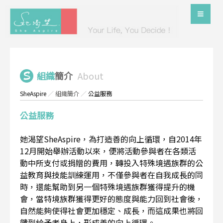
組織
簡介
About
SheAspire
／
組織簡介
／
公益服務
公益服務
她渴望SheAspire，為打造善的向上循環，自2014年
12月開始舉辦活動以來，便將活動參與者在各類活
動中所支付或捐贈的費用，轉投入特殊境遇族群的公
益教育與技能訓練運用，不僅參與者在自我成長的同
時，還能幫助到另一個特殊境遇族群獲得提升的機
會，當特境族群獲得更好的態度與能力回到社會後，
自然能夠使得社會更加穩定、成長，而這成果也將回
饋到給予者身上，形成善的向上循環。