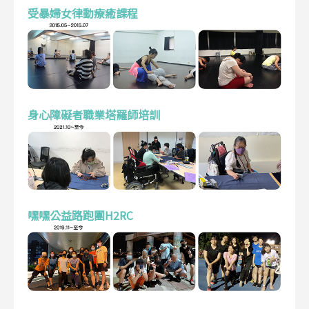
受暴婦女律動療癒課程
身心障礙者職業塔羅師培訓
嘿嘿公益路跑團H2RC