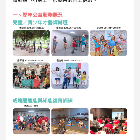
一、歷年公益服務概況
兒童／青少年才藝課輔班
戒癮體適能與知能復育訓練