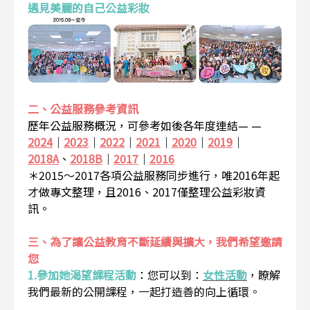
遇見美麗的自己公益彩妝
二、公益服務參考資訊
歷年公益服務概況，可參考如後各年度連結— —
2024
｜
2023
｜
2022
｜
2021
｜
2020
｜
2019
｜
2018A
、
2018B
｜
2017
｜
2016
＊2015～2017各項公益服務同步進行，唯2016年起
才做專文整理，且2016、2017僅整理公益彩妝資
訊。
三、為了讓公益教育不斷延續與擴大，我們希望邀請
您
1.參加她渴望課程活動
：
您可以到：
女性活動
，瞭解
我們最新的公開課程，一起打造善的向上循環。