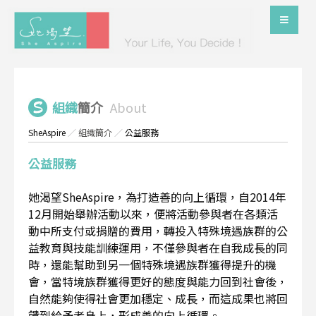
組織
簡介
About
SheAspire
／
組織簡介
／
公益服務
公益服務
她渴望SheAspire，為打造善的向上循環，自2014年
12月開始舉辦活動以來，便將活動參與者在各類活
動中所支付或捐贈的費用，轉投入特殊境遇族群的公
益教育與技能訓練運用，不僅參與者在自我成長的同
時，還能幫助到另一個特殊境遇族群獲得提升的機
會，當特境族群獲得更好的態度與能力回到社會後，
自然能夠使得社會更加穩定、成長，而這成果也將回
饋到給予者身上，形成善的向上循環。