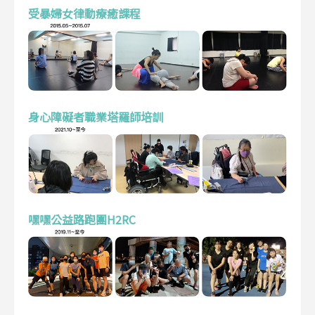
受暴婦女律動療癒課程
身心障礙者職業塔羅師培訓
嘿嘿公益路跑團H2RC