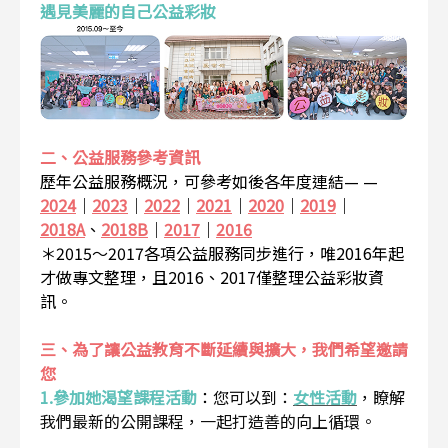
遇見美麗的自己公益彩妝
二、公益服務參考資訊
歷年公益服務概況，可參考如後各年度連結— —
2024
｜
2023
｜
2022
｜
2021
｜
2020
｜
2019
｜
2018A
、
2018B
｜
2017
｜
2016
＊2015～2017各項公益服務同步進行，唯2016年起
才做專文整理，且2016、2017僅整理公益彩妝資
訊。
三、為了讓公益教育不斷延續與擴大，我們希望邀請
您
1.參加她渴望課程活動
：
您可以到：
女性活動
，瞭解
我們最新的公開課程，一起打造善的向上循環。