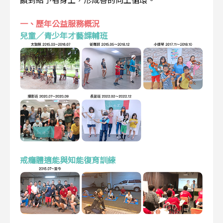
一、歷年公益服務概況
兒童／青少年才藝課輔班
戒癮體適能與知能復育訓練