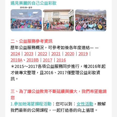
遇見美麗的自己公益彩妝
二、公益服務參考資訊
歷年公益服務概況，可參考如後各年度連結— —
2024
｜
2023
｜
2022
｜
2021
｜
2020
｜
2019
｜
2018A
、
2018B
｜
2017
｜
2016
＊2015～2017各項公益服務同步進行，唯2016年起
才做專文整理，且2016、2017僅整理公益彩妝資
訊。
三、為了讓公益教育不斷延續與擴大，我們希望邀請
您
1.參加她渴望課程活動
：
您可以到：
女性活動
，瞭解
我們最新的公開課程，一起打造善的向上循環。