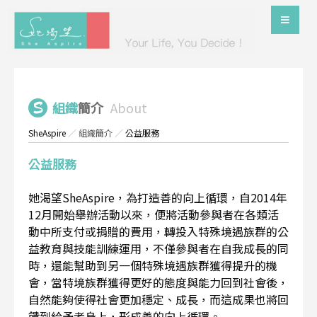
組織
簡介
About
SheAspire
／
組織簡介
／
公益服務
公益服務
她渴望SheAspire，為打造善的向上循環，自2014年
12月開始舉辦活動以來，便將活動參與者在各類活
動中所支付或捐贈的費用，轉投入特殊境遇族群的公
益教育與技能訓練運用，不僅參與者在自我成長的同
時，還能幫助到另一個特殊境遇族群獲得提升的機
會，當特境族群獲得更好的態度與能力回到社會後，
自然能夠使得社會更加穩定、成長，而這成果也將回
饋到給予者身上，形成善的向上循環。