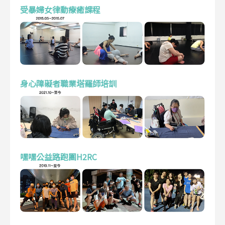
受暴婦女律動療癒課程
身心障礙者職業塔羅師培訓
嘿嘿公益路跑團H2RC