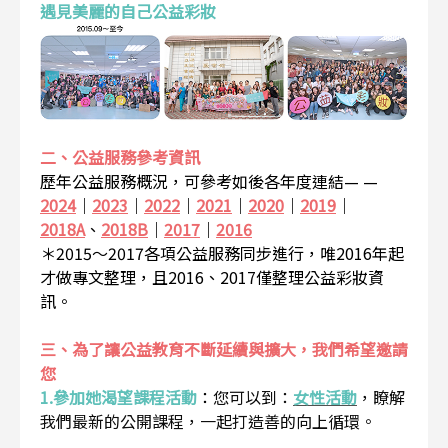
遇見美麗的自己公益彩妝
二、公益服務參考資訊
歷年公益服務概況，可參考如後各年度連結— —
2024
｜
2023
｜
2022
｜
2021
｜
2020
｜
2019
｜
2018A
、
2018B
｜
2017
｜
2016
＊2015～2017各項公益服務同步進行，唯2016年起
才做專文整理，且2016、2017僅整理公益彩妝資
訊。
三、為了讓公益教育不斷延續與擴大，我們希望邀請
您
1.參加她渴望課程活動
：
您可以到：
女性活動
，瞭解
我們最新的公開課程，一起打造善的向上循環。