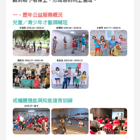
一、歷年公益服務概況
兒童／青少年才藝課輔班
戒癮體適能與知能復育訓練