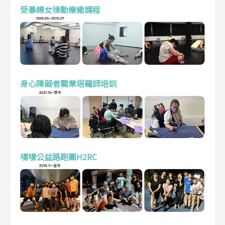
受暴婦女律動療癒課程
身心障礙者職業塔羅師培訓
嘿嘿公益路跑團H2RC