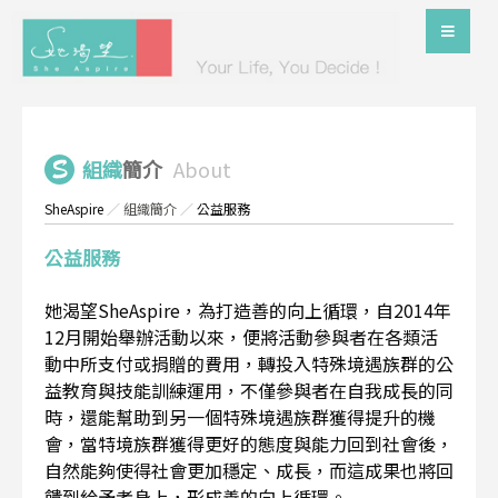
組織
簡介
About
SheAspire
／
組織簡介
／
公益服務
公益服務
她渴望SheAspire，為打造善的向上循環，自2014年
12月開始舉辦活動以來，便將活動參與者在各類活
動中所支付或捐贈的費用，轉投入特殊境遇族群的公
益教育與技能訓練運用，不僅參與者在自我成長的同
時，還能幫助到另一個特殊境遇族群獲得提升的機
會，當特境族群獲得更好的態度與能力回到社會後，
自然能夠使得社會更加穩定、成長，而這成果也將回
饋到給予者身上，形成善的向上循環。