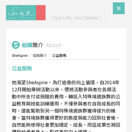
組織
簡介
About
SheAspire
／
組織簡介
／
公益服務
公益服務
她渴望SheAspire，為打造善的向上循環，自2014年
12月開始舉辦活動以來，便將活動參與者在各類活
動中所支付或捐贈的費用，轉投入特殊境遇族群的公
益教育與技能訓練運用，不僅參與者在自我成長的同
時，還能幫助到另一個特殊境遇族群獲得提升的機
會，當特境族群獲得更好的態度與能力回到社會後，
自然能夠使得社會更加穩定、成長，而這成果也將回
饋到給予者身上，形成善的向上循環。