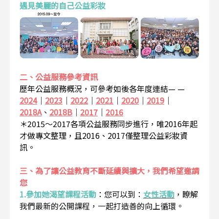
遇見美麗的自己公益彩妝
二、公益服務參考資訊
歷年公益服務概況，可參考如後各年度連結— —
2024
｜
2023
｜
2022
｜
2021
｜
2020
｜
2019
｜
2018A
、
2018B
｜
2017
｜
2016
＊2015～2017各項公益服務同步進行，唯2016年起
才做專文整理，且2016、2017僅整理公益彩妝資
訊。
三、為了讓公益教育不斷延續與擴大，我們希望邀請
您
1.參加她渴望課程活動
：
您可以到：
女性活動
，瞭解
我們最新的公開課程，一起打造善的向上循環。