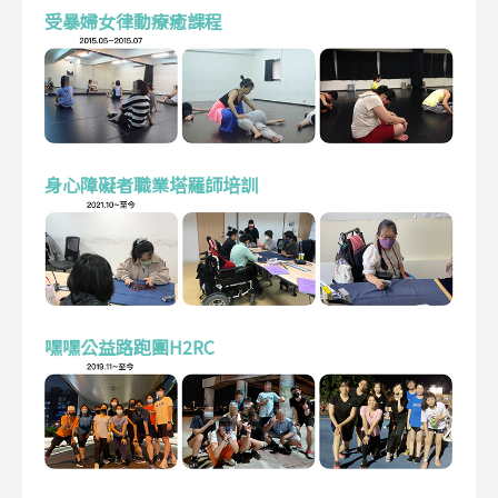
受暴婦女律動療癒課程
身心障礙者職業塔羅師培訓
嘿嘿公益路跑團H2RC