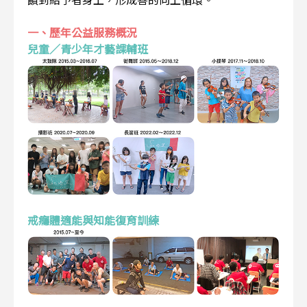
一、歷年公益服務概況
兒童／青少年才藝課輔班
戒癮體適能與知能復育訓練