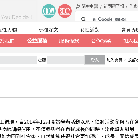
購物車(
0
)
訂閱電子報
作家
女性人物
專欄好文
女性活動
會員專
於我們
公益服務
服務條款
合作提案
加入我
密碼
登入
加入會員
／
忘記
善的向上循環，自2014年12月開始舉辦活動以來，便將活動參與者
與技能訓練運用，不僅參與者在自我成長的同時，還能幫助到另
與能力回到社會後，自然能夠使得社會更加穩定、成長，而這成