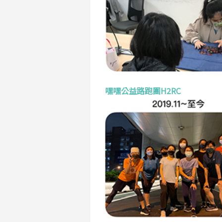
嘿嘿公益路跑團H2RC