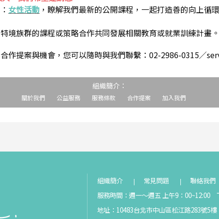
到：
女性活動
，瞭解我們最新的公開課程，一起打造善的向上循
助特境族群的課程或策略合作共同發展相關教育或就業訓練計畫
案與機會，您可以隨時與我們聯繫：02-2986-0315／service@s
組織簡介：
關於我們
公益服務
服務條款
合作提案
加入我們
組織簡介
常見問題
聯絡我們
服務時間：週一～週五 上午9：00~12:00 下
地址：10483台北市中山區松江路283號5樓