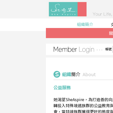
組織簡介
關
帳號
組織
簡介
About
公益服務
她渴望SheAspire，為打造
轉投入特殊境遇族群的公益教育
會，當特境族群獲得更好的態度