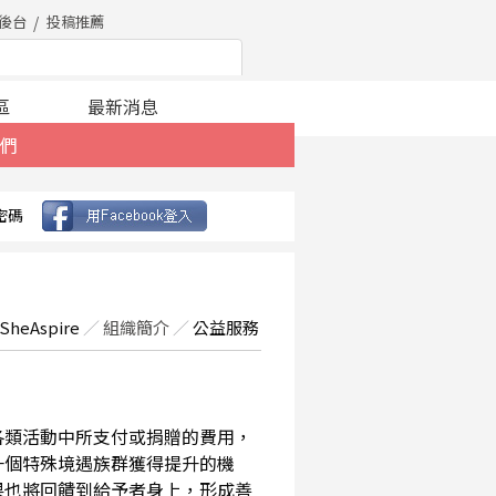
後台
投稿推薦
區
最新消息
們
密碼
SheAspire
／
組織簡介
／
公益服務
在各類活動中所支付或捐贈的費用，
一個特殊境遇族群獲得提升的機
果也將回饋到給予者身上，形成善