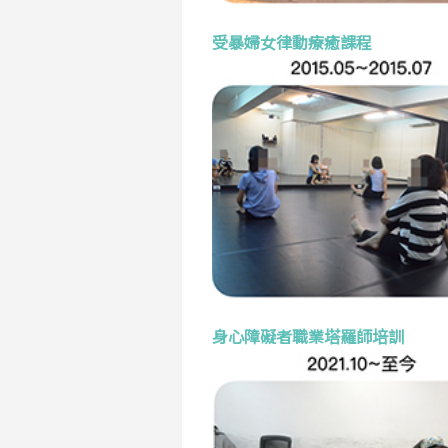
受暴婦女律動療癒課程
身心障礙者職業塔羅師培訓