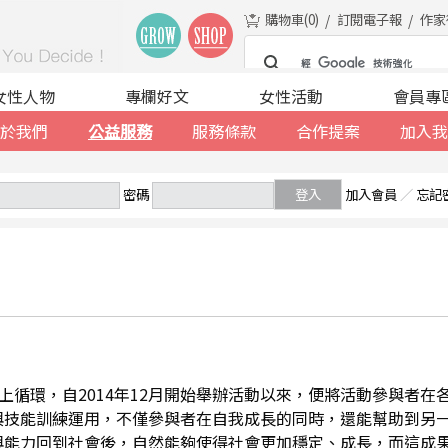
購物車(
0
)
訂閱電子報
作家
女性人物
專欄好文
女性活動
會員專
於我們
公益服務
服務條款
合作提案
加入我
密碼
登入
加入會員
／
忘記
善的向上循環，自2014年12月開始舉辦活動以來，便將活動參與者
與技能訓練運用，不僅參與者在自我成長的同時，還能幫助到另
與能力回到社會後，自然能夠使得社會更加穩定、成長，而這成