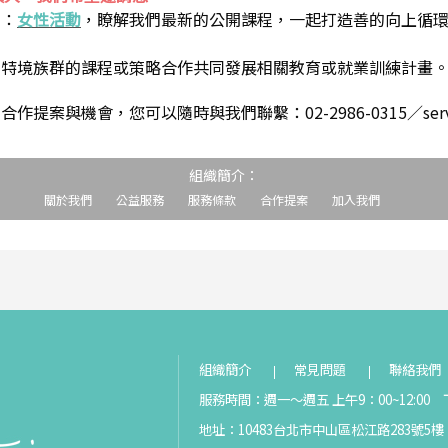
到：
女性活動
，瞭解我們最新的公開課程，一起打造善的向上循
助特境族群的課程或策略合作共同發展相關教育或就業訓練計畫
案與機會，您可以隨時與我們聯繫：02-2986-0315／service@s
組織簡介：
關於我們
公益服務
服務條款
合作提案
加入我們
組織簡介
常見問題
聯絡我們
服務時間：週一～週五 上午9：00~12:00 下
地址：10483台北市中山區松江路283號5樓