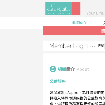
組織簡介
關
帳號
組織
簡介
About
公益服務
她渴望SheAspire，為打造
轉投入特殊境遇族群的公益教育
會，當特境族群獲得更好的態度