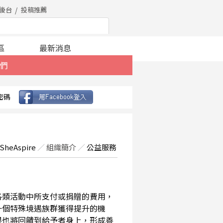
後台
投稿推薦
區
最新消息
們
密碼
SheAspire
／
組織簡介
／
公益服務
在各類活動中所支付或捐贈的費用，
一個特殊境遇族群獲得提升的機
果也將回饋到給予者身上，形成善