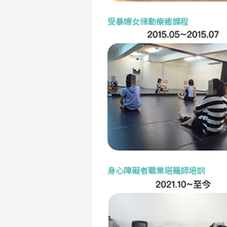
受暴婦女律動療癒課程
身心障礙者職業塔羅師培訓