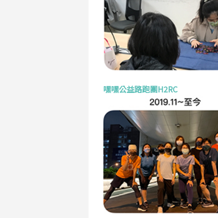
嘿嘿公益路跑團H2RC