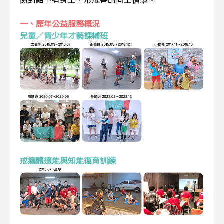
一、歷年公益服務概況
兒童／青少年才藝課輔班
戒癮體適能與知能復育訓練