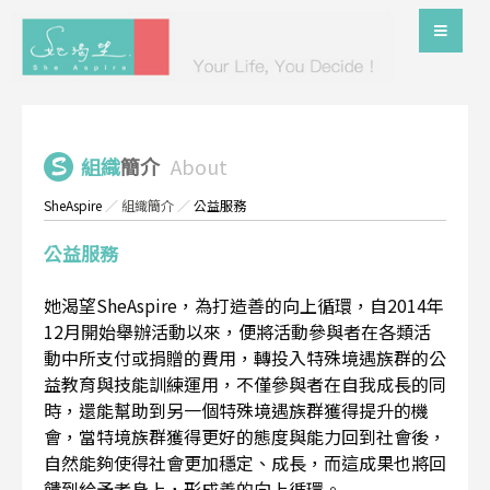
組織
簡介
About
SheAspire
／
組織簡介
／
公益服務
公益服務
她渴望SheAspire，為打造善的向上循環，自2014年
12月開始舉辦活動以來，便將活動參與者在各類活
動中所支付或捐贈的費用，轉投入特殊境遇族群的公
益教育與技能訓練運用，不僅參與者在自我成長的同
時，還能幫助到另一個特殊境遇族群獲得提升的機
會，當特境族群獲得更好的態度與能力回到社會後，
自然能夠使得社會更加穩定、成長，而這成果也將回
饋到給予者身上，形成善的向上循環。