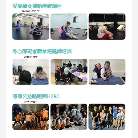
受暴婦女律動療癒課程
身心障礙者職業塔羅師培訓
嘿嘿公益路跑團H2RC