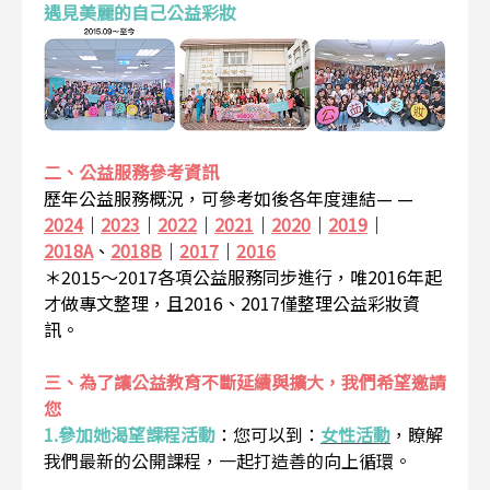
遇見美麗的自己公益彩妝
二、公益服務參考資訊
歷年公益服務概況，可參考如後各年度連結— —
2024
｜
2023
｜
2022
｜
2021
｜
2020
｜
2019
｜
2018A
、
2018B
｜
2017
｜
2016
＊2015～2017各項公益服務同步進行，唯2016年起
才做專文整理，且2016、2017僅整理公益彩妝資
訊。
三、為了讓公益教育不斷延續與擴大，我們希望邀請
您
1.參加她渴望課程活動
：
您可以到：
女性活動
，瞭解
我們最新的公開課程，一起打造善的向上循環。