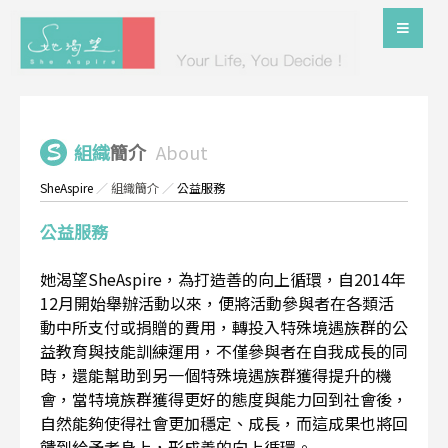
組織
簡介
About
SheAspire
／
組織簡介
／
公益服務
公益服務
她渴望SheAspire，為打造善的向上循環，自2014年
12月開始舉辦活動以來，便將活動參與者在各類活
動中所支付或捐贈的費用，轉投入特殊境遇族群的公
益教育與技能訓練運用，不僅參與者在自我成長的同
時，還能幫助到另一個特殊境遇族群獲得提升的機
會，當特境族群獲得更好的態度與能力回到社會後，
自然能夠使得社會更加穩定、成長，而這成果也將回
饋到給予者身上，形成善的向上循環。