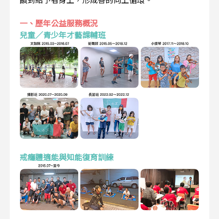
一、歷年公益服務概況
兒童／青少年才藝課輔班
戒癮體適能與知能復育訓練