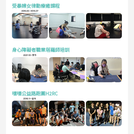
受暴婦女律動療癒課程
身心障礙者職業塔羅師培訓
嘿嘿公益路跑團H2RC