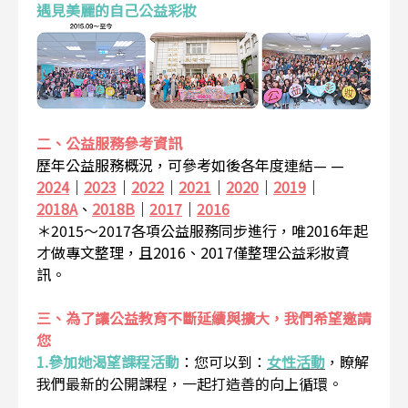
遇見美麗的自己公益彩妝
二、公益服務參考資訊
歷年公益服務概況，可參考如後各年度連結— —
2024
｜
2023
｜
2022
｜
2021
｜
2020
｜
2019
｜
2018A
、
2018B
｜
2017
｜
2016
＊2015～2017各項公益服務同步進行，唯2016年起
才做專文整理，且2016、2017僅整理公益彩妝資
訊。
三、為了讓公益教育不斷延續與擴大，我們希望邀請
您
1.參加她渴望課程活動
：
您可以到：
女性活動
，瞭解
我們最新的公開課程，一起打造善的向上循環。