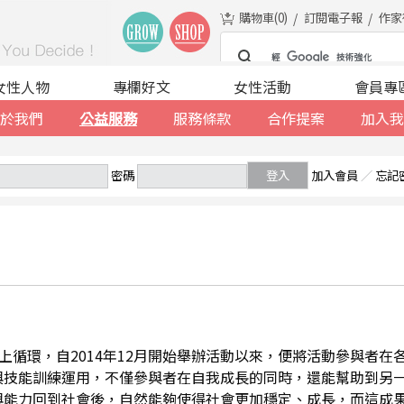
購物車(
0
)
訂閱電子報
作家
女性人物
專欄好文
女性活動
會員專
於我們
公益服務
服務條款
合作提案
加入我
密碼
登入
加入會員
／
忘記
善的向上循環，自2014年12月開始舉辦活動以來，便將活動參與者
與技能訓練運用，不僅參與者在自我成長的同時，還能幫助到另
與能力回到社會後，自然能夠使得社會更加穩定、成長，而這成