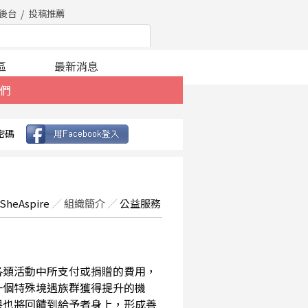
後台
投稿推薦
區
最新消息
們
密碼
SheAspire
／
組織簡介
／
公益服務
在各類活動中所支付或捐贈的費用，
一個特殊境遇族群獲得提升的機
果也將回饋到給予者身上，形成善