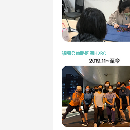
嘿嘿公益路跑團H2RC