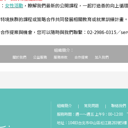
到：
女性活動
，瞭解我們最新的公開課程，一起打造善的向上循
助特境族群的課程或策略合作共同發展相關教育或就業訓練計畫
案與機會，您可以隨時與我們聯繫：02-2986-0315／service@s
組織簡介：
關於我們
公益服務
服務條款
合作提案
加入我們
組織簡介
常見問題
聯絡我們
服務時間：週一～週五 上午9：00~12:00 下
地址：10483台北市中山區松江路283號5樓