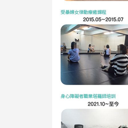
受暴婦女律動療癒課程
身心障礙者職業塔羅師培訓