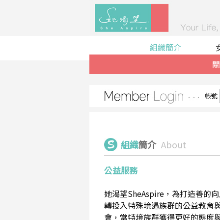
組織簡介
關
帳號
組織
簡介
About
公益服務
她渴望SheAspire，為打造
轉投入特殊境遇族群的公益教育
會，當特境族群獲得更好的態度