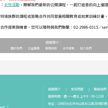
到：
女性活動
，瞭解我們最新的公開課程，一起打造善的向上循
助特境族群的課程或策略合作共同發展相關教育或就業訓練計畫
案與機會，您可以隨時與我們聯繫：02-2986-0315／service@s
組織簡介：
關於我們
公益服務
服務條款
合作提案
加入我們
組織簡介
常見問題
聯絡我們
服務時間：週一～週五 上午9：00~12:00 下
地址：10483台北市中山區松江路283號5樓