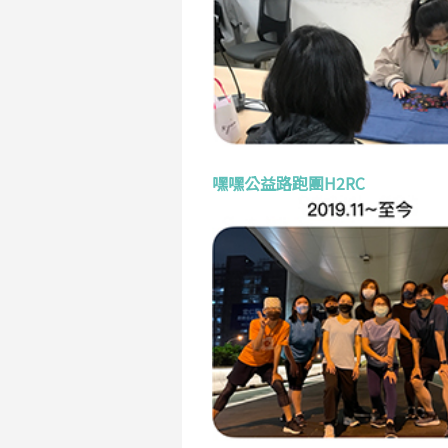
嘿嘿公益路跑團H2RC