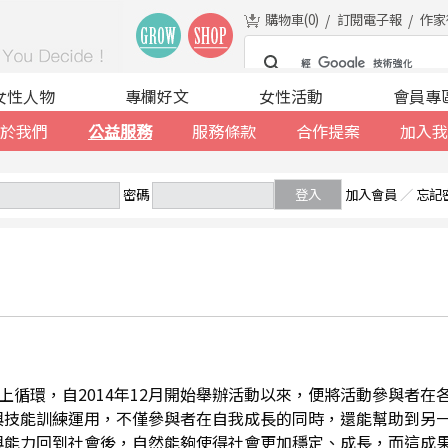
購物車(
0
)
訂閱電子報
作家
女性人物
專欄好文
女性活動
會員專
於我們
公益服務
服務條款
合作提案
加入我
密碼
登入
加入會員
／
忘記
善的向上循環，自2014年12月開始舉辦活動以來，便將活動參與者
與技能訓練運用，不僅參與者在自我成長的同時，還能幫助到另
與能力回到社會後，自然能夠使得社會更加穩定、成長，而這成