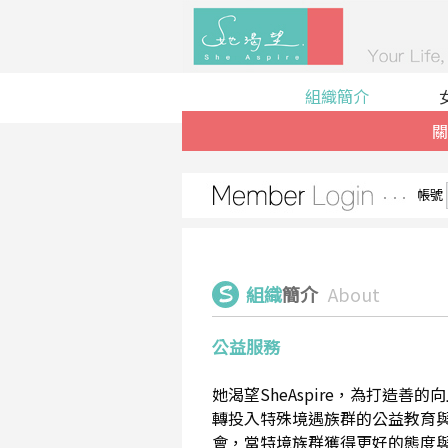
組織簡介
關
帳號
組織
簡介
About
公益服務
她渴望SheAspire，為打造
轉投入特殊境遇族群的公益教育
會，當特境族群獲得更好的態度