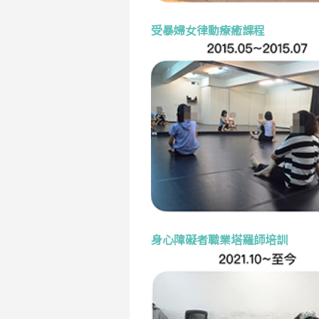
受暴婦女律動療癒課程
身心障礙者職業塔羅師培訓