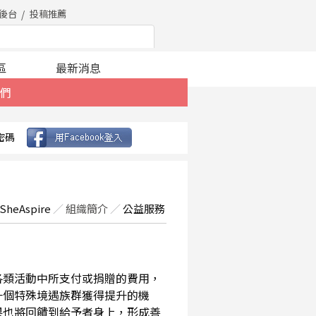
後台
投稿推薦
區
最新消息
們
密碼
SheAspire
／
組織簡介
／
公益服務
在各類活動中所支付或捐贈的費用，
一個特殊境遇族群獲得提升的機
果也將回饋到給予者身上，形成善