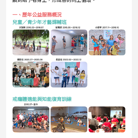
一、歷年公益服務概況
兒童／青少年才藝課輔班
戒癮體適能與知能復育訓練