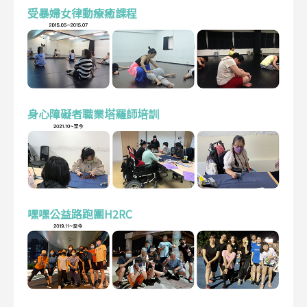
受暴婦女律動療癒課程
身心障礙者職業塔羅師培訓
嘿嘿公益路跑團H2RC