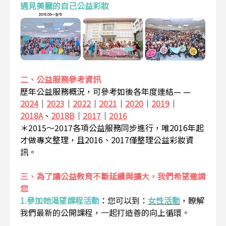
遇見美麗的自己公益彩妝
二、公益服務參考資訊
歷年公益服務概況，可參考如後各年度連結— —
2024
｜
2023
｜
2022
｜
2021
｜
2020
｜
2019
｜
2018A
、
2018B
｜
2017
｜
2016
＊2015～2017各項公益服務同步進行，唯2016年起
才做專文整理，且2016、2017僅整理公益彩妝資
訊。
三、為了讓公益教育不斷延續與擴大，我們希望邀請
您
1.參加她渴望課程活動
：
您可以到：
女性活動
，瞭解
我們最新的公開課程，一起打造善的向上循環。