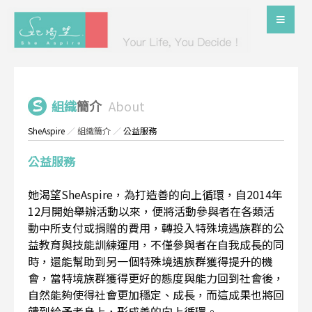
組織
簡介
About
SheAspire
／
組織簡介
／
公益服務
公益服務
她渴望SheAspire，為打造善的向上循環，自2014年
12月開始舉辦活動以來，便將活動參與者在各類活
動中所支付或捐贈的費用，轉投入特殊境遇族群的公
益教育與技能訓練運用，不僅參與者在自我成長的同
時，還能幫助到另一個特殊境遇族群獲得提升的機
會，當特境族群獲得更好的態度與能力回到社會後，
自然能夠使得社會更加穩定、成長，而這成果也將回
饋到給予者身上，形成善的向上循環。