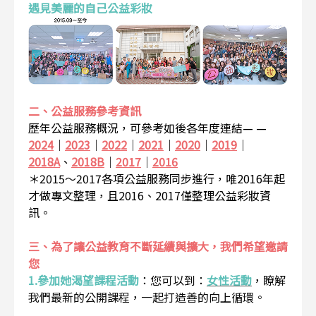
遇見美麗的自己公益彩妝
二、公益服務參考資訊
歷年公益服務概況，可參考如後各年度連結— —
2024
｜
2023
｜
2022
｜
2021
｜
2020
｜
2019
｜
2018A
、
2018B
｜
2017
｜
2016
＊2015～2017各項公益服務同步進行，唯2016年起
才做專文整理，且2016、2017僅整理公益彩妝資
訊。
三、為了讓公益教育不斷延續與擴大，我們希望邀請
您
1.參加她渴望課程活動
：
您可以到：
女性活動
，瞭解
我們最新的公開課程，一起打造善的向上循環。