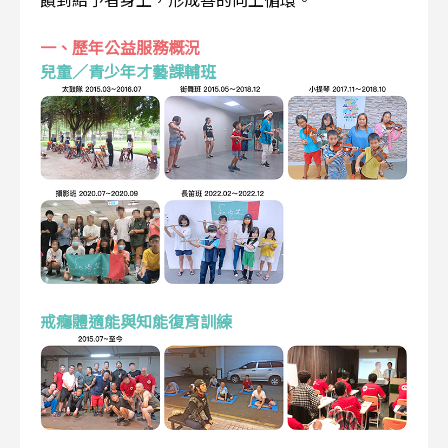
一、歷年公益服務概況
兒童／青少年才藝課輔班
戒癮體適能與知能復育訓練