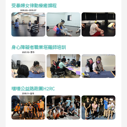
受暴婦女律動療癒課程
身心障礙者職業塔羅師培訓
嘿嘿公益路跑團H2RC