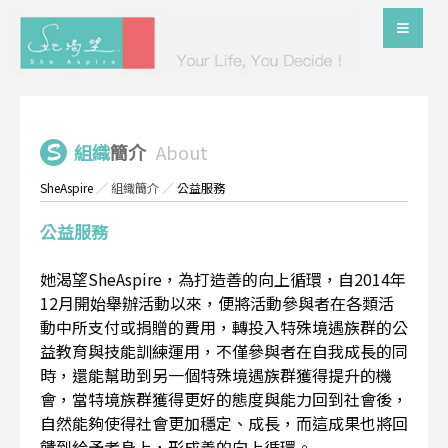
組織
簡介
About
SheAspire
／
組織簡介
／
公益服務
公益服務
她渴望SheAspire，為打造善的向上循環，自2014年
12月開始舉辦活動以來，便將活動參與者在各類活
動中所支付或捐贈的費用，轉投入特殊境遇族群的公
益教育與技能訓練運用，不僅參與者在自我成長的同
時，還能幫助到另一個特殊境遇族群獲得提升的機
會，當特境族群獲得更好的態度與能力回到社會後，
自然能夠使得社會更加穩定、成長，而這成果也將回
饋到給予者身上，形成善的向上循環。