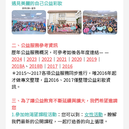
遇見美麗的自己公益彩妝
二、公益服務參考資訊
歷年公益服務概況，可參考如後各年度連結— —
2024
｜
2023
｜
2022
｜
2021
｜
2020
｜
2019
｜
2018A
、
2018B
｜
2017
｜
2016
＊2015～2017各項公益服務同步進行，唯2016年起
才做專文整理，且2016、2017僅整理公益彩妝資
訊。
三、為了讓公益教育不斷延續與擴大，我們希望邀請
您
1.參加她渴望課程活動
：
您可以到：
女性活動
，瞭解
我們最新的公開課程，一起打造善的向上循環。