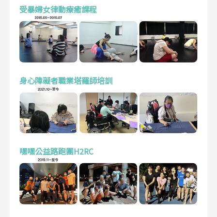
受暴婦女律動療癒課程
身心障礙者職業塔羅師培訓
嘿嘿公益路跑團H2RC