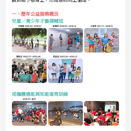
一、歷年公益服務概況
兒童／青少年才藝課輔班
戒癮體適能與知能復育訓練