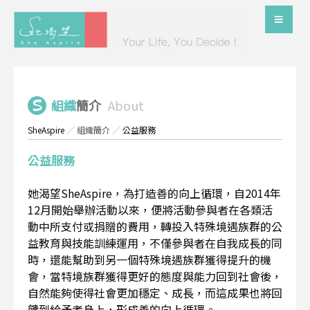
組織
簡介
About
SheAspire
／
組織簡介
／
公益服務
公益服務
她渴望SheAspire，為打造善的向上循環，自2014年
12月開始舉辦活動以來，便將活動參與者在各類活
動中所支付或捐贈的費用，轉投入特殊境遇族群的公
益教育與技能訓練運用，不僅參與者在自我成長的同
時，還能幫助到另一個特殊境遇族群獲得提升的機
會，當特境族群獲得更好的態度與能力回到社會後，
自然能夠使得社會更加穩定、成長，而這成果也將回
饋到給予者身上，形成善的向上循環。