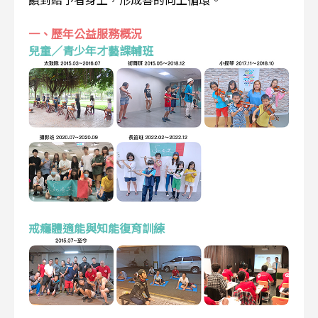
一、歷年公益服務概況
兒童／青少年才藝課輔班
戒癮體適能與知能復育訓練