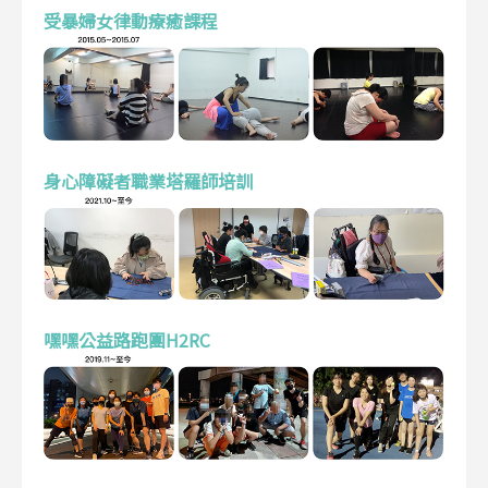
受暴婦女律動療癒課程
身心障礙者職業塔羅師培訓
嘿嘿公益路跑團H2RC