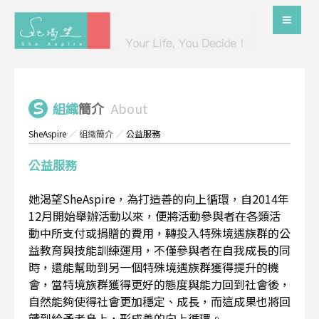
組織
簡介
About
SheAspire
／
組織簡介
／
公益服務
公益服務
她渴望SheAspire，為打造善的向上循環，自2014年
12月開始舉辦活動以來，便將活動參與者在各類活
動中所支付或捐贈的費用，轉投入特殊境遇族群的公
益教育與技能訓練運用，不僅參與者在自我成長的同
時，還能幫助到另一個特殊境遇族群獲得提升的機
會，當特境族群獲得更好的態度與能力回到社會後，
自然能夠使得社會更加穩定、成長，而這成果也將回
饋到給予者身上，形成善的向上循環。