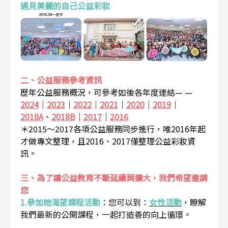
遇見美麗的自己公益彩妝
二、公益服務參考資訊
歷年公益服務概況，可參考如後各年度連結— —
2024
｜
2023
｜
2022
｜
2021
｜
2020
｜
2019
｜
2018A
、
2018B
｜
2017
｜
2016
＊2015～2017各項公益服務同步進行，唯2016年起
才做專文整理，且2016、2017僅整理公益彩妝資
訊。
三、為了讓公益教育不斷延續與擴大，我們希望邀請
您
1.參加她渴望課程活動
：
您可以到：
女性活動
，瞭解
我們最新的公開課程，一起打造善的向上循環。