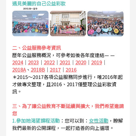
遇見美麗的自己公益彩妝
二、公益服務參考資訊
歷年公益服務概況，可參考如後各年度連結— —
2024
｜
2023
｜
2022
｜
2021
｜
2020
｜
2019
｜
2018A
、
2018B
｜
2017
｜
2016
＊2015～2017各項公益服務同步進行，唯2016年起
才做專文整理，且2016、2017僅整理公益彩妝資
訊。
三、為了讓公益教育不斷延續與擴大，我們希望邀請
您
1.參加她渴望課程活動
：
您可以到：
女性活動
，瞭解
我們最新的公開課程，一起打造善的向上循環。