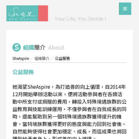
組織
簡介
About
SheAspire
／
組織簡介
／
公益服務
公益服務
她渴望SheAspire，為打造善的向上循環，自2014年
12月開始舉辦活動以來，便將活動參與者在各類活
動中所支付或捐贈的費用，轉投入特殊境遇族群的公
益教育與技能訓練運用，不僅參與者在自我成長的同
時，還能幫助到另一個特殊境遇族群獲得提升的機
會，當特境族群獲得更好的態度與能力回到社會後，
自然能夠使得社會更加穩定、成長，而這成果也將回
饋到給予者身上，形成善的向上循環。