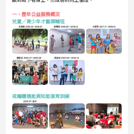
一、歷年公益服務概況
兒童／青少年才藝課輔班
戒癮體適能與知能復育訓練