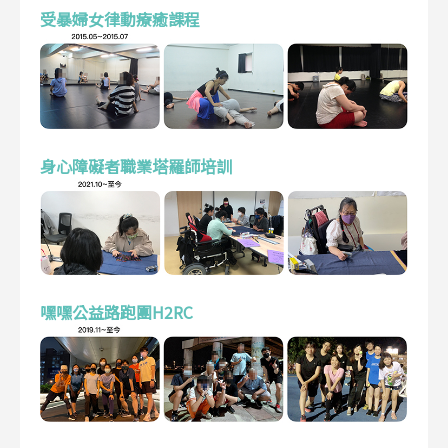
受暴婦女律動療癒課程
身心障礙者職業塔羅師培訓
嘿嘿公益路跑團H2RC