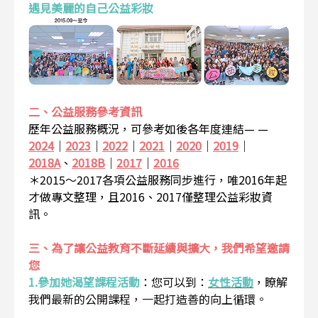
遇見美麗的自己公益彩妝
二、公益服務參考資訊
歷年公益服務概況，可參考如後各年度連結— —
2024
｜
2023
｜
2022
｜
2021
｜
2020
｜
2019
｜
2018A
、
2018B
｜
2017
｜
2016
＊2015～2017各項公益服務同步進行，唯2016年起
才做專文整理，且2016、2017僅整理公益彩妝資
訊。
三、為了讓公益教育不斷延續與擴大，我們希望邀請
您
1.參加她渴望課程活動
：
您可以到：
女性活動
，瞭解
我們最新的公開課程，一起打造善的向上循環。