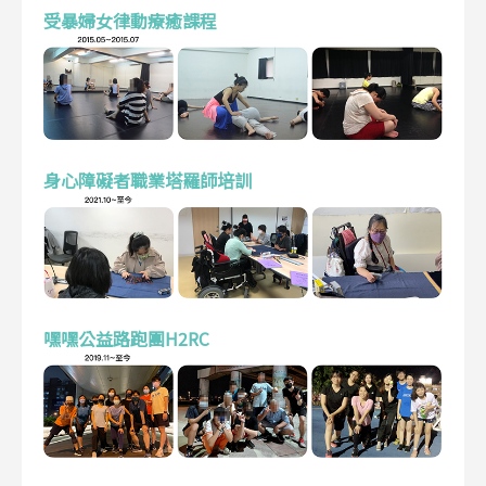
受暴婦女律動療癒課程
身心障礙者職業塔羅師培訓
嘿嘿公益路跑團H2RC