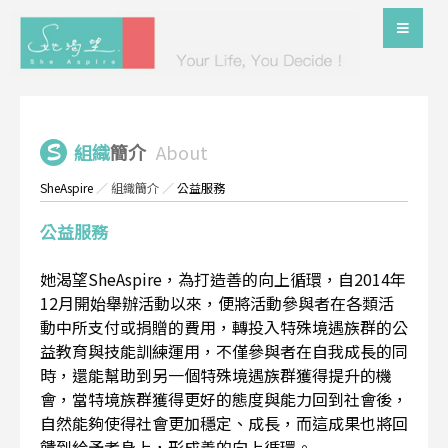
組織
簡介
About
SheAspire
／
組織簡介
／
公益服務
公益服務
她渴望SheAspire，為打造善的向上循環，自2014年
12月開始舉辦活動以來，便將活動參與者在各類活
動中所支付或捐贈的費用，轉投入特殊境遇族群的公
益教育與技能訓練運用，不僅參與者在自我成長的同
時，還能幫助到另一個特殊境遇族群獲得提升的機
會，當特境族群獲得更好的態度與能力回到社會後，
自然能夠使得社會更加穩定、成長，而這成果也將回
饋到給予者身上，形成善的向上循環。