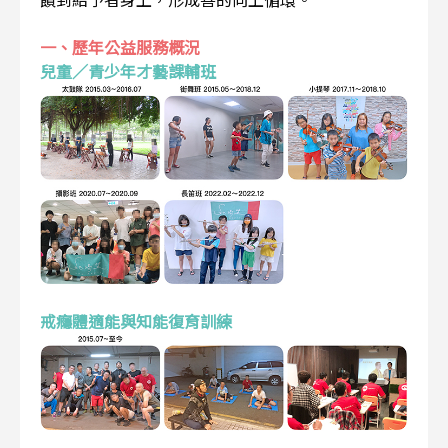
一、歷年公益服務概況
兒童／青少年才藝課輔班
戒癮體適能與知能復育訓練