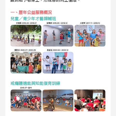
一、歷年公益服務概況
兒童／青少年才藝課輔班
戒癮體適能與知能復育訓練