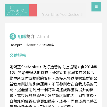
組織
簡介
About
SheAspire
／
組織簡介
／
公益服務
公益服務
她渴望SheAspire，為打造善的向上循環，自2014年
12月開始舉辦活動以來，便將活動參與者在各類活
動中所支付或捐贈的費用，轉投入特殊境遇族群的公
益教育與技能訓練運用，不僅參與者在自我成長的同
時，還能幫助到另一個特殊境遇族群獲得提升的機
會，當特境族群獲得更好的態度與能力回到社會後，
自然能夠使得社會更加穩定、成長，而這成果也將回
饋到給予者身上，形成善的向上循環。