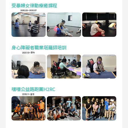
受暴婦女律動療癒課程
身心障礙者職業塔羅師培訓
嘿嘿公益路跑團H2RC