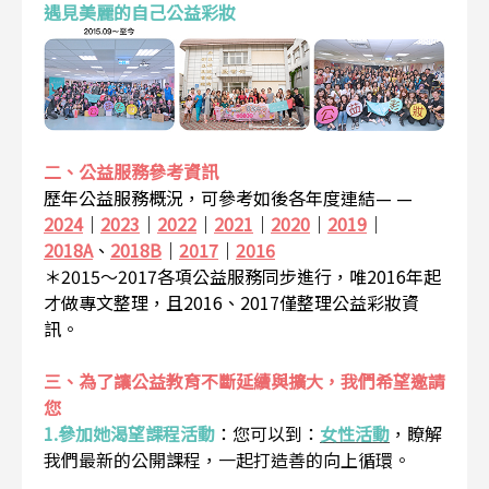
遇見美麗的自己公益彩妝
二、公益服務參考資訊
歷年公益服務概況，可參考如後各年度連結— —
2024
｜
2023
｜
2022
｜
2021
｜
2020
｜
2019
｜
2018A
、
2018B
｜
2017
｜
2016
＊2015～2017各項公益服務同步進行，唯2016年起
才做專文整理，且2016、2017僅整理公益彩妝資
訊。
三、為了讓公益教育不斷延續與擴大，我們希望邀請
您
1.參加她渴望課程活動
：
您可以到：
女性活動
，瞭解
我們最新的公開課程，一起打造善的向上循環。