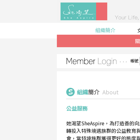
組織簡介
關
帳號
組織
簡介
About
公益服務
她渴望SheAspire，為打造
轉投入特殊境遇族群的公益教育
會，當特境族群獲得更好的態度