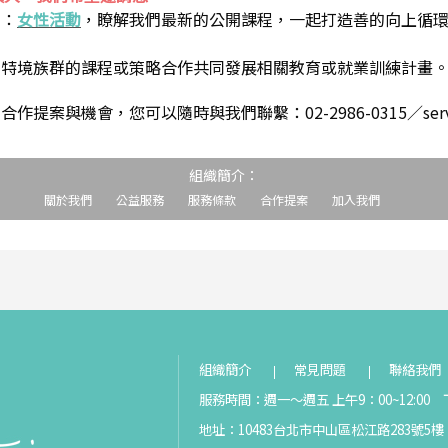
到：
女性活動
，瞭解我們最新的公開課程，一起打造善的向上循
助特境族群的課程或策略合作共同發展相關教育或就業訓練計畫
案與機會，您可以隨時與我們聯繫：02-2986-0315／service@s
組織簡介：
關於我們
公益服務
服務條款
合作提案
加入我們
組織簡介
常見問題
聯絡我們
服務時間：週一～週五 上午9：00~12:00 下
地址：10483台北市中山區松江路283號5樓