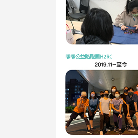
嘿嘿公益路跑團H2RC