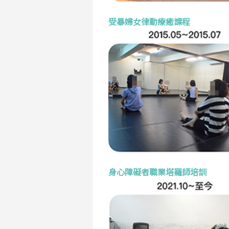
受暴婦女律動療癒課程
身心障礙者職業塔羅師培訓