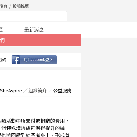
後台
投稿推薦
區
最新消息
們
密碼
SheAspire
／
組織簡介
／
公益服務
在各類活動中所支付或捐贈的費用，
一個特殊境遇族群獲得提升的機
果也將回饋到給予者身上，形成善