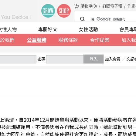
購物車(
0
)
訂閱電子報
作家
女性人物
專欄好文
女性活動
會員專
於我們
公益服務
服務條款
合作提案
加入我
密碼
登入
加入會員
／
忘記
善的向上循環，自2014年12月開始舉辦活動以來，便將活動參與者
與技能訓練運用，不僅參與者在自我成長的同時，還能幫助到另
與能力回到社會後，自然能夠使得社會更加穩定、成長，而這成