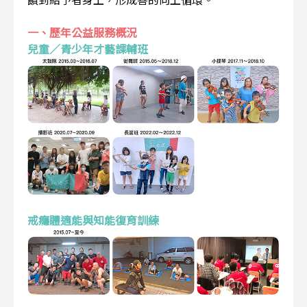
一、歷年公益服務概況
兒童／青少年才藝課輔班
戒癮體適能與知能復育訓練