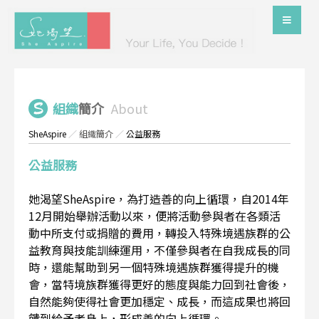
組織
簡介
About
SheAspire
／
組織簡介
／
公益服務
公益服務
她渴望SheAspire，為打造善的向上循環，自2014年
12月開始舉辦活動以來，便將活動參與者在各類活
動中所支付或捐贈的費用，轉投入特殊境遇族群的公
益教育與技能訓練運用，不僅參與者在自我成長的同
時，還能幫助到另一個特殊境遇族群獲得提升的機
會，當特境族群獲得更好的態度與能力回到社會後，
自然能夠使得社會更加穩定、成長，而這成果也將回
饋到給予者身上，形成善的向上循環。