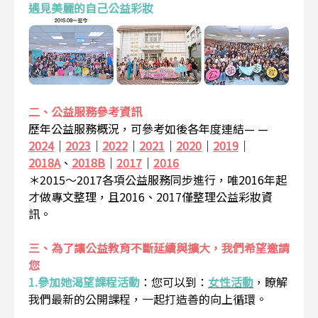
遇見美麗的自己公益彩妝
二、公益服務參考資訊
歷年公益服務概況，可參考如後各年度連結— —
2024
｜
2023
｜
2022
｜
2021
｜
2020
｜
2019
｜
2018A
、
2018B
｜
2017
｜
2016
＊2015～2017各項公益服務同步進行，唯2016年起
才做專文整理，且2016、2017僅整理公益彩妝資
訊。
三、為了讓公益教育不斷延續與擴大，我們希望邀請
您
1.參加她渴望課程活動
：
您可以到：
女性活動
，瞭解
我們最新的公開課程，一起打造善的向上循環。