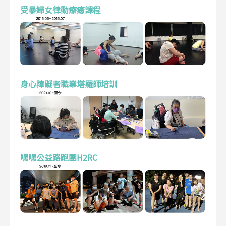
受暴婦女律動療癒課程
身心障礙者職業塔羅師培訓
嘿嘿公益路跑團H2RC