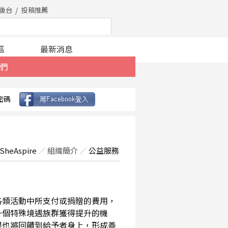
後台
投稿推薦
區
最新消息
們
密碼
SheAspire
／
組織簡介
／
公益服務
在各類活動中所支付或捐贈的費用，
一個特殊境遇族群獲得提升的機
果也將回饋到給予者身上，形成善