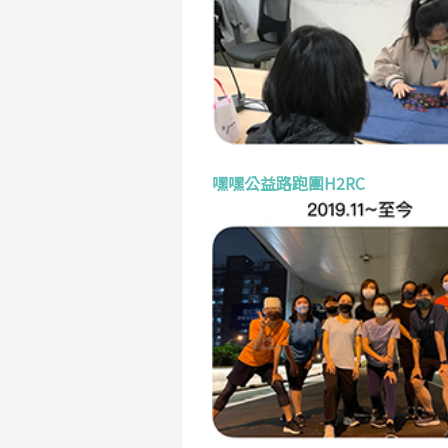
嘿嘿公益路跑團H2RC