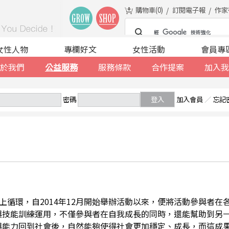
購物車(
0
)
訂閱電子報
作家
女性人物
專欄好文
女性活動
會員專
於我們
公益服務
服務條款
合作提案
加入我
密碼
登入
加入會員
／
忘記
善的向上循環，自2014年12月開始舉辦活動以來，便將活動參與者
與技能訓練運用，不僅參與者在自我成長的同時，還能幫助到另
與能力回到社會後，自然能夠使得社會更加穩定、成長，而這成