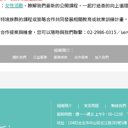
到：
女性活動
，瞭解我們最新的公開課程，一起打造善的向上循
助特境族群的課程或策略合作共同發展相關教育或就業訓練計畫
案與機會，您可以隨時與我們聯繫：02-2986-0315／service@s
組織簡介：
關於我們
公益服務
服務條款
合作提案
加入我們
組織簡介
常見問題
聯絡我們
服務時間：週一～週五 上午9：00~12:00 下
地址：10483台北市中山區松江路283號5樓