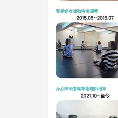
受暴婦女律動療癒課程
身心障礙者職業塔羅師培訓