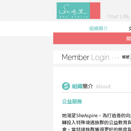
組織簡介
關
帳號
組織
簡介
About
公益服務
她渴望SheAspire，為打造
轉投入特殊境遇族群的公益教育
會，當特境族群獲得更好的態度