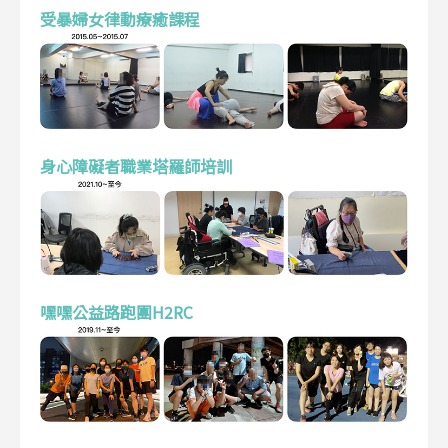
受暴婦女律動療癒課程
身心障礙者職業塔羅師培訓
嘿嘿公益路跑團H2RC