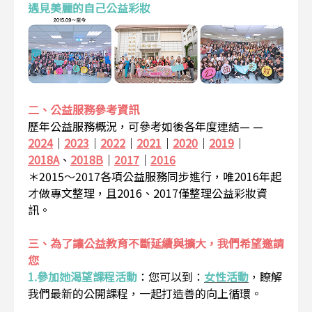
遇見美麗的自己公益彩妝
二、公益服務參考資訊
歷年公益服務概況，可參考如後各年度連結— —
2024
｜
2023
｜
2022
｜
2021
｜
2020
｜
2019
｜
2018A
、
2018B
｜
2017
｜
2016
＊2015～2017各項公益服務同步進行，唯2016年起
才做專文整理，且2016、2017僅整理公益彩妝資
訊。
三、為了讓公益教育不斷延續與擴大，我們希望邀請
您
1.參加她渴望課程活動
：
您可以到：
女性活動
，瞭解
我們最新的公開課程，一起打造善的向上循環。