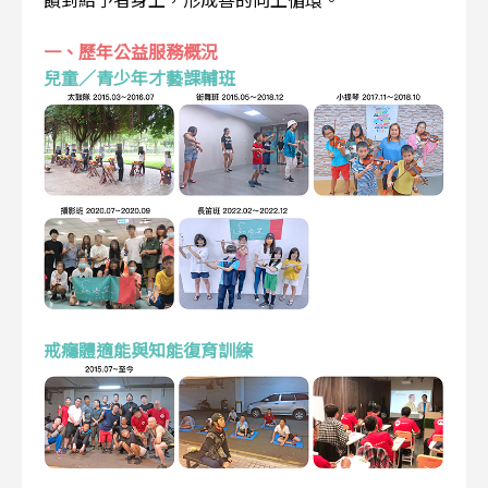
一、歷年公益服務概況
兒童／青少年才藝課輔班
戒癮體適能與知能復育訓練