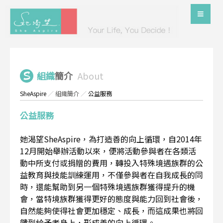
組織
簡介
About
SheAspire
／
組織簡介
／
公益服務
公益服務
她渴望SheAspire，為打造善的向上循環，自2014年
12月開始舉辦活動以來，便將活動參與者在各類活
動中所支付或捐贈的費用，轉投入特殊境遇族群的公
益教育與技能訓練運用，不僅參與者在自我成長的同
時，還能幫助到另一個特殊境遇族群獲得提升的機
會，當特境族群獲得更好的態度與能力回到社會後，
自然能夠使得社會更加穩定、成長，而這成果也將回
饋到給予者身上，形成善的向上循環。