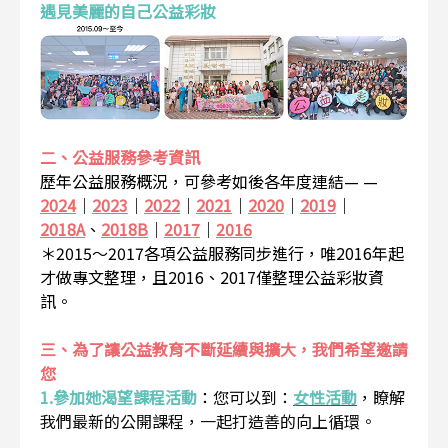
遇見美麗的自己公益彩妝
二、公益服務參考資訊
歷年公益服務概況，可參考如後各年度連結— —
2024
｜
2023
｜
2022
｜
2021
｜
2020
｜
2019
｜
2018A
、
2018B
｜
2017
｜
2016
＊2015～2017各項公益服務同步進行，唯2016年起
才做專文整理，且2016、2017僅整理公益彩妝資
訊。
三、為了讓公益教育不斷延續與擴大，我們希望邀請
您
1.參加她渴望課程活動
：
您可以到：
女性活動
，瞭解
我們最新的公開課程，一起打造善的向上循環。