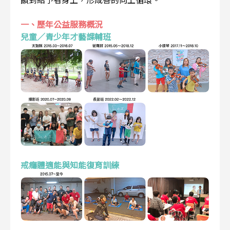
一、歷年公益服務概況
兒童／青少年才藝課輔班
戒癮體適能與知能復育訓練