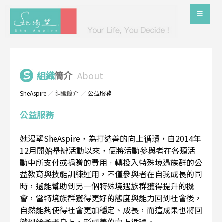
組織
簡介
About
SheAspire
／
組織簡介
／
公益服務
公益服務
她渴望SheAspire，為打造善的向上循環，自2014年
12月開始舉辦活動以來，便將活動參與者在各類活
動中所支付或捐贈的費用，轉投入特殊境遇族群的公
益教育與技能訓練運用，不僅參與者在自我成長的同
時，還能幫助到另一個特殊境遇族群獲得提升的機
會，當特境族群獲得更好的態度與能力回到社會後，
自然能夠使得社會更加穩定、成長，而這成果也將回
饋到給予者身上，形成善的向上循環。