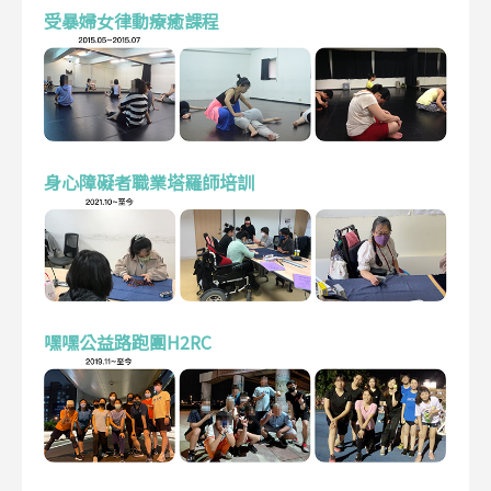
受暴婦女律動療癒課程
身心障礙者職業塔羅師培訓
嘿嘿公益路跑團H2RC