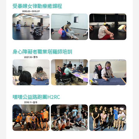
受暴婦女律動療癒課程
身心障礙者職業塔羅師培訓
嘿嘿公益路跑團H2RC