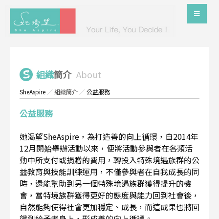
組織
簡介
About
SheAspire
／
組織簡介
／
公益服務
公益服務
她渴望SheAspire，為打造善的向上循環，自2014年
12月開始舉辦活動以來，便將活動參與者在各類活
動中所支付或捐贈的費用，轉投入特殊境遇族群的公
益教育與技能訓練運用，不僅參與者在自我成長的同
時，還能幫助到另一個特殊境遇族群獲得提升的機
會，當特境族群獲得更好的態度與能力回到社會後，
自然能夠使得社會更加穩定、成長，而這成果也將回
饋到給予者身上，形成善的向上循環。