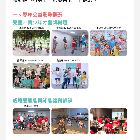
一、歷年公益服務概況
兒童／青少年才藝課輔班
戒癮體適能與知能復育訓練