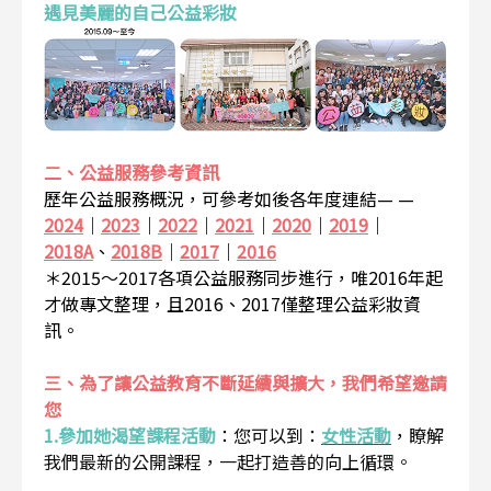
遇見美麗的自己公益彩妝
二、公益服務參考資訊
歷年公益服務概況，可參考如後各年度連結— —
2024
｜
2023
｜
2022
｜
2021
｜
2020
｜
2019
｜
2018A
、
2018B
｜
2017
｜
2016
＊2015～2017各項公益服務同步進行，唯2016年起
才做專文整理，且2016、2017僅整理公益彩妝資
訊。
三、為了讓公益教育不斷延續與擴大，我們希望邀請
您
1.參加她渴望課程活動
：
您可以到：
女性活動
，瞭解
我們最新的公開課程，一起打造善的向上循環。