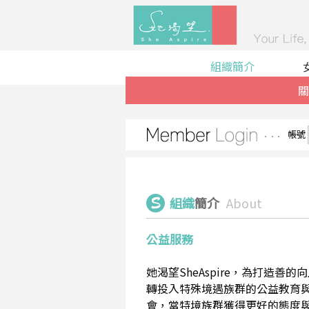
組織簡介
關
帳號
組織
簡介
About
公益服務
她渴望SheAspire，為打造
轉投入特殊境遇族群的公益教育
會，當特境族群獲得更好的態度