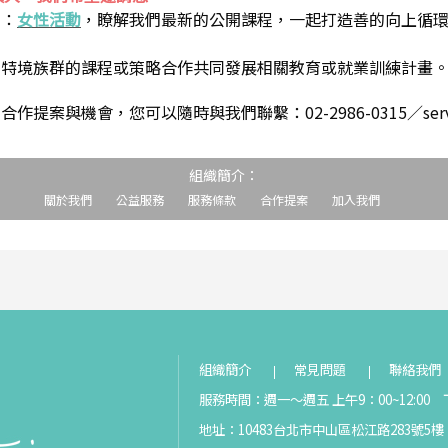
到：
女性活動
，瞭解我們最新的公開課程，一起打造善的向上循
助特境族群的課程或策略合作共同發展相關教育或就業訓練計畫
案與機會，您可以隨時與我們聯繫：02-2986-0315／service@s
組織簡介：
關於我們
公益服務
服務條款
合作提案
加入我們
組織簡介
常見問題
聯絡我們
服務時間：週一～週五 上午9：00~12:00 下
地址：10483台北市中山區松江路283號5樓