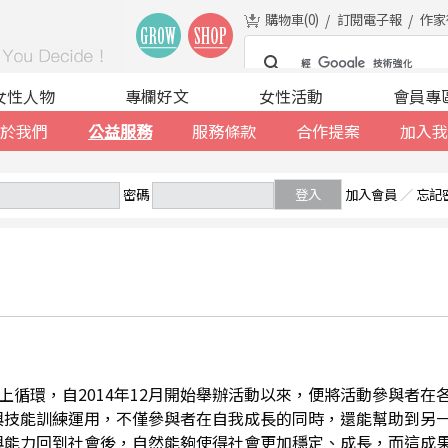
購物車(
0
)
訂閱電子報
作家
女性人物
專欄好文
女性活動
會員專
於我們
公益服務
服務條款
合作提案
加入我
密碼
登入
加入會員
／
忘記
善的向上循環，自2014年12月開始舉辦活動以來，便將活動參與者
與技能訓練運用，不僅參與者在自我成長的同時，還能幫助到另
與能力回到社會後，自然能夠使得社會更加穩定、成長，而這成