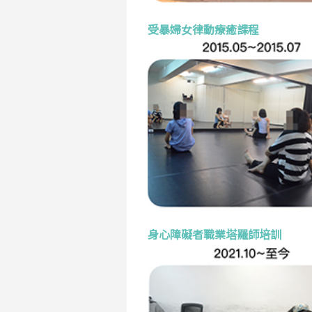
受暴婦女律動療癒課程
身心障礙者職業塔羅師培訓