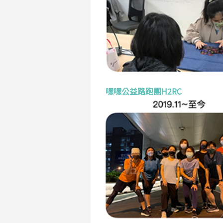
嘿嘿公益路跑團H2RC