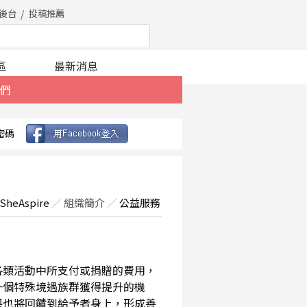
後台
投稿推薦
區
最新消息
們
密碼
SheAspire
／
組織簡介
／
公益服務
在各類活動中所支付或捐贈的費用，
一個特殊境遇族群獲得提升的機
果也將回饋到給予者身上，形成善