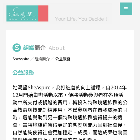
組織
簡介
About
SheAspire
／
組織簡介
／
公益服務
公益服務
她渴望SheAspire，為打造善的向上循環，自2014年
12月開始舉辦活動以來，便將活動參與者在各類活
動中所支付或捐贈的費用，轉投入特殊境遇族群的公
益教育與技能訓練運用，不僅參與者在自我成長的同
時，還能幫助到另一個特殊境遇族群獲得提升的機
會，當特境族群獲得更好的態度與能力回到社會後，
自然能夠使得社會更加穩定、成長，而這成果也將回
饋到給予者身上，形成善的向上循環。