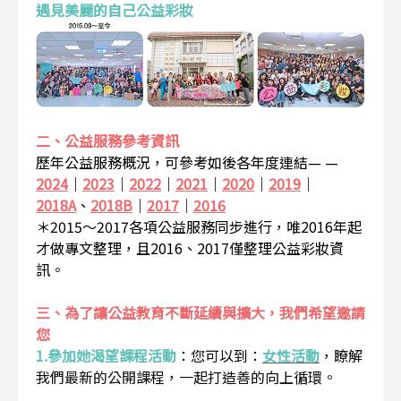
遇見美麗的自己公益彩妝
二、公益服務參考資訊
歷年公益服務概況，可參考如後各年度連結— —
2024
｜
2023
｜
2022
｜
2021
｜
2020
｜
2019
｜
2018A
、
2018B
｜
2017
｜
2016
＊2015～2017各項公益服務同步進行，唯2016年起
才做專文整理，且2016、2017僅整理公益彩妝資
訊。
三、為了讓公益教育不斷延續與擴大，我們希望邀請
您
1.參加她渴望課程活動
：
您可以到：
女性活動
，瞭解
我們最新的公開課程，一起打造善的向上循環。