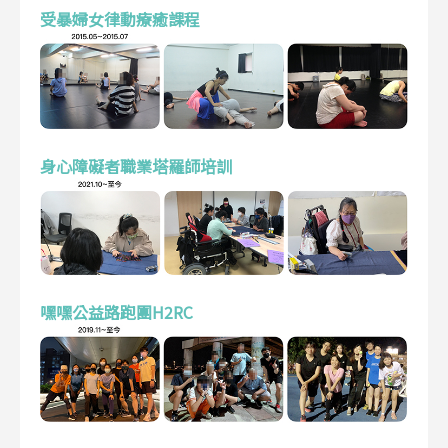
受暴婦女律動療癒課程
身心障礙者職業塔羅師培訓
嘿嘿公益路跑團H2RC