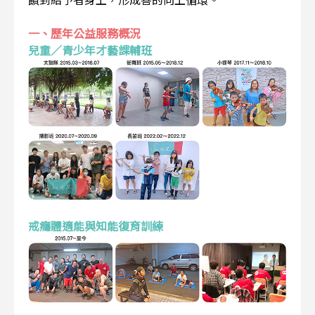
一、歷年公益服務概況
兒童／青少年才藝課輔班
戒癮體適能與知能復育訓練