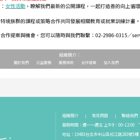
到：
女性活動
，瞭解我們最新的公開課程，一起打造善的向上循
助特境族群的課程或策略合作共同發展相關教育或就業訓練計畫
案與機會，您可以隨時與我們聯繫：02-2986-0315／service@s
組織簡介：
關於我們
公益服務
服務條款
合作提案
加入我們
組織簡介
常見問題
聯絡我們
服務時間：週一～週五 上午9：00~12:00 下
地址：10483台北市中山區松江路283號5樓