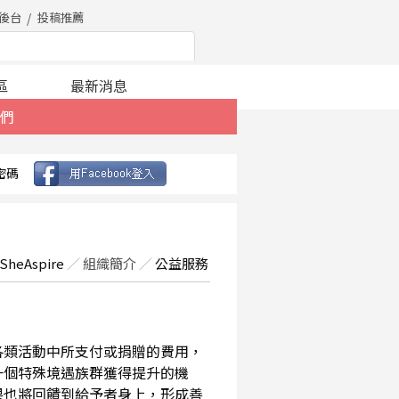
後台
投稿推薦
區
最新消息
們
密碼
SheAspire
／
組織簡介
／
公益服務
在各類活動中所支付或捐贈的費用，
一個特殊境遇族群獲得提升的機
果也將回饋到給予者身上，形成善