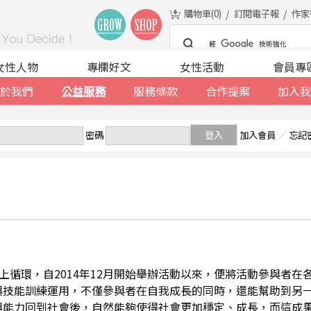
購物車(
0
)
訂閱電子報
作家
女性人物
專欄好文
女性活動
會員專
於我們
公益服務
服務條款
合作提案
加入我
密碼
登入
加入會員
／
忘記
善的向上循環，自2014年12月開始舉辦活動以來，便將活動參與者
與技能訓練運用，不僅參與者在自我成長的同時，還能幫助到另
與能力回到社會後，自然能夠使得社會更加穩定、成長，而這成