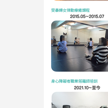
受暴婦女律動療癒課程
身心障礙者職業塔羅師培訓