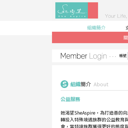
組織簡介
關
帳號
組織
簡介
About
公益服務
她渴望SheAspire，為打造
轉投入特殊境遇族群的公益教育
會，當特境族群獲得更好的態度