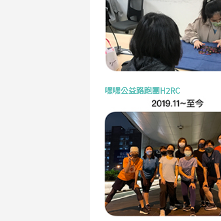
嘿嘿公益路跑團H2RC