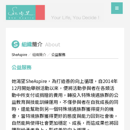
組織
簡介
About
SheAspire
／
組織簡介
／
公益服務
公益服務
她渴望SheAspire，為打造善的向上循環，自2014年
12月開始舉辦活動以來，便將活動參與者在各類活
動中所支付或捐贈的費用，轉投入特殊境遇族群的公
益教育與技能訓練運用，不僅參與者在自我成長的同
時，還能幫助到另一個特殊境遇族群獲得提升的機
會，當特境族群獲得更好的態度與能力回到社會後，
自然能夠使得社會更加穩定、成長，而這成果也將回
饋到給予者身上，形成善的向上循環。