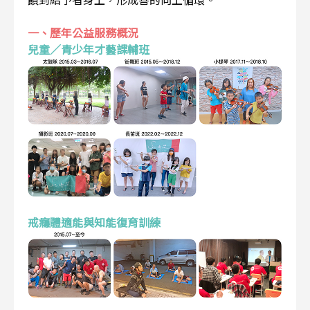
一、歷年公益服務概況
兒童／青少年才藝課輔班
戒癮體適能與知能復育訓練