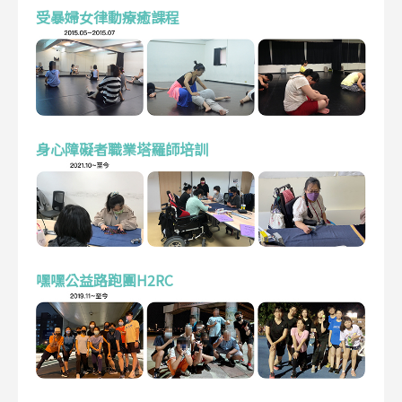
受暴婦女律動療癒課程
身心障礙者職業塔羅師培訓
嘿嘿公益路跑團H2RC