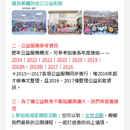
遇見美麗的自己公益彩妝
二、公益服務參考資訊
歷年公益服務概況，可參考如後各年度連結— —
2024
｜
2023
｜
2022
｜
2021
｜
2020
｜
2019
｜
2018A
、
2018B
｜
2017
｜
2016
＊2015～2017各項公益服務同步進行，唯2016年起
才做專文整理，且2016、2017僅整理公益彩妝資
訊。
三、為了讓公益教育不斷延續與擴大，我們希望邀請
您
1.參加她渴望課程活動
：
您可以到：
女性活動
，瞭解
我們最新的公開課程，一起打造善的向上循環。