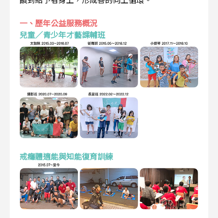
一、歷年公益服務概況
兒童／青少年才藝課輔班
戒癮體適能與知能復育訓練