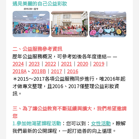
遇見美麗的自己公益彩妝
二、公益服務參考資訊
歷年公益服務概況，可參考如後各年度連結— —
2024
｜
2023
｜
2022
｜
2021
｜
2020
｜
2019
｜
2018A
、
2018B
｜
2017
｜
2016
＊2015～2017各項公益服務同步進行，唯2016年起
才做專文整理，且2016、2017僅整理公益彩妝資
訊。
三、為了讓公益教育不斷延續與擴大，我們希望邀請
您
1.參加她渴望課程活動
：
您可以到：
女性活動
，瞭解
我們最新的公開課程，一起打造善的向上循環。