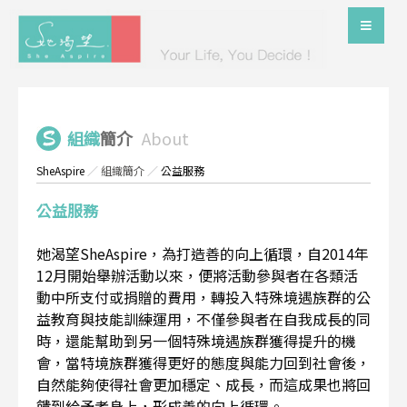
組織
簡介
About
SheAspire
／
組織簡介
／
公益服務
公益服務
她渴望SheAspire，為打造善的向上循環，自2014年
12月開始舉辦活動以來，便將活動參與者在各類活
動中所支付或捐贈的費用，轉投入特殊境遇族群的公
益教育與技能訓練運用，不僅參與者在自我成長的同
時，還能幫助到另一個特殊境遇族群獲得提升的機
會，當特境族群獲得更好的態度與能力回到社會後，
自然能夠使得社會更加穩定、成長，而這成果也將回
饋到給予者身上，形成善的向上循環。