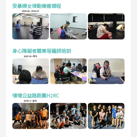
受暴婦女律動療癒課程
身心障礙者職業塔羅師培訓
嘿嘿公益路跑團H2RC