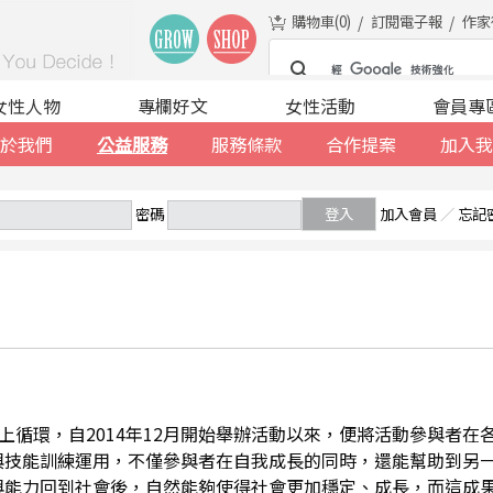
購物車(
0
)
訂閱電子報
作家
女性人物
專欄好文
女性活動
會員專
於我們
公益服務
服務條款
合作提案
加入我
密碼
登入
加入會員
／
忘記
善的向上循環，自2014年12月開始舉辦活動以來，便將活動參與者
與技能訓練運用，不僅參與者在自我成長的同時，還能幫助到另
與能力回到社會後，自然能夠使得社會更加穩定、成長，而這成