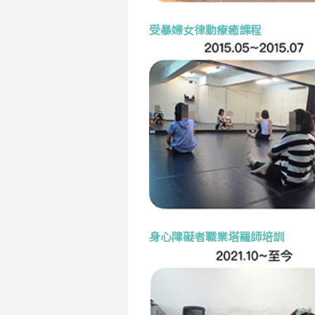
受暴婦女律動療癒課程
身心障礙者職業塔羅師培訓