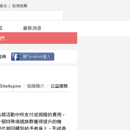
後台
投稿推薦
區
最新消息
們
密碼
SheAspire
／
組織簡介
／
公益服務
在各類活動中所支付或捐贈的費用，
一個特殊境遇族群獲得提升的機
果也將回饋到給予者身上，形成善