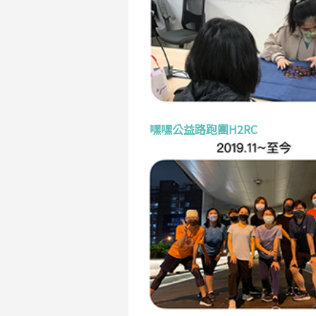
嘿嘿公益路跑團H2RC