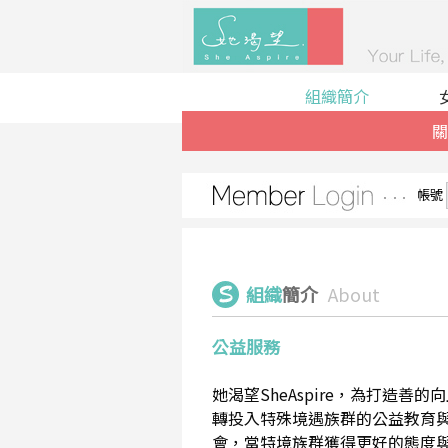
組織簡介
關
帳號
組織
簡介
About
公益服務
她渴望SheAspire，為打造
轉投入特殊境遇族群的公益教育
會，當特境族群獲得更好的態度