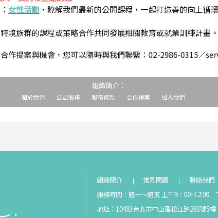
到：
女性活動
，瞭解我們最新的公開課程，一起打造善的向上循
助特境族群的課程或策略合作共同發展相關教育或就業訓練計畫
案與機會，您可以隨時與我們聯繫：02-2986-0315／service@s
組織簡介：
關於我們
公益服務
服務條款
合作提案
加入我們
組織簡介
常見問題
聯絡我們
服務時間：週一～週五 上午9：00~12:00 下
地址：10483台北市中山區松江路283號5樓