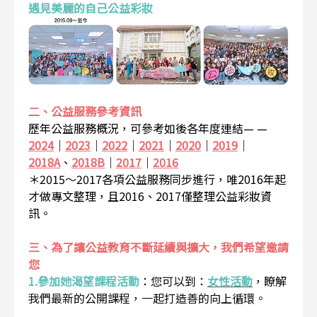
遇見美麗的自己公益彩妝
二、公益服務參考資訊
歷年公益服務概況，可參考如後各年度連結— —
2024
｜
2023
｜
2022
｜
2021
｜
2020
｜
2019
｜
2018A
、
2018B
｜
2017
｜
2016
＊2015～2017各項公益服務同步進行，唯2016年起
才做專文整理，且2016、2017僅整理公益彩妝資
訊。
三、為了讓公益教育不斷延續與擴大，我們希望邀請
您
1.參加她渴望課程活動
：
您可以到：
女性活動
，瞭解
我們最新的公開課程，一起打造善的向上循環。