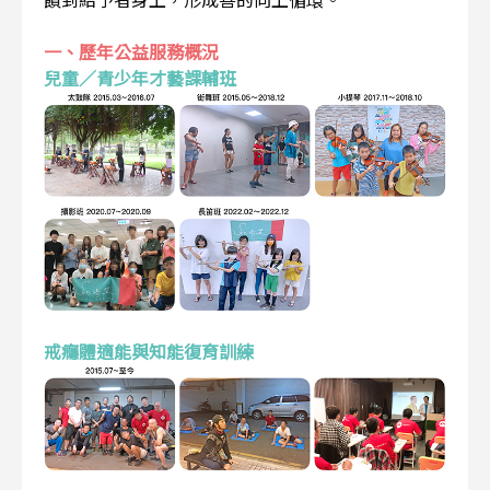
一、歷年公益服務概況
兒童／青少年才藝課輔班
戒癮體適能與知能復育訓練