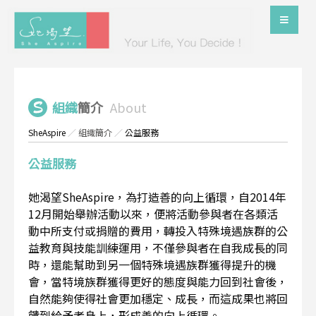
組織
簡介
About
SheAspire
／
組織簡介
／
公益服務
公益服務
她渴望SheAspire，為打造善的向上循環，自2014年
12月開始舉辦活動以來，便將活動參與者在各類活
動中所支付或捐贈的費用，轉投入特殊境遇族群的公
益教育與技能訓練運用，不僅參與者在自我成長的同
時，還能幫助到另一個特殊境遇族群獲得提升的機
會，當特境族群獲得更好的態度與能力回到社會後，
自然能夠使得社會更加穩定、成長，而這成果也將回
饋到給予者身上，形成善的向上循環。