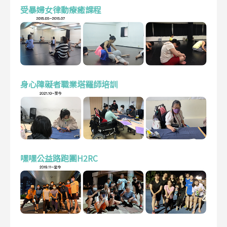
受暴婦女律動療癒課程
身心障礙者職業塔羅師培訓
嘿嘿公益路跑團H2RC