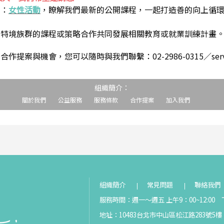
到：
女性活動
，瞭解我們最新的公開課程，一起打造善的向上循
助特境族群的課程或策略合作共同發展相關教育或就業訓練計畫
案與機會，您可以隨時與我們聯繫：02-2986-0315／service@s
組織簡介：
關於我們
公益服務
服務條款
合作提案
加入我們
組織簡介
常見問題
聯絡我們
服務時間：週一～週五 上午9：00~12:00 下
地址：10483台北市中山區松江路283號5樓