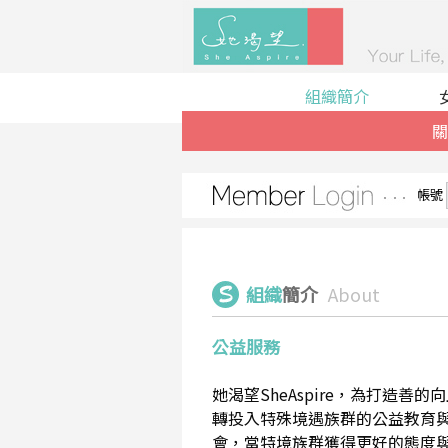
組織簡介
關
帳號
組織
簡介
About
公益服務
她渴望SheAspire，為打造
轉投入特殊境遇族群的公益教育
會，當特境族群獲得更好的態度