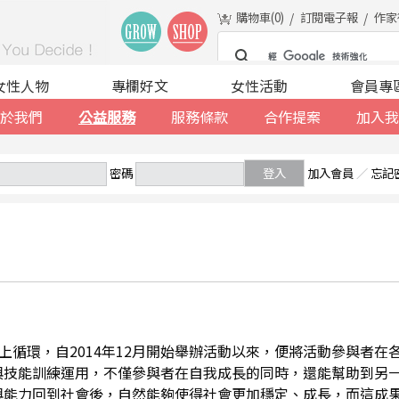
購物車(
0
)
訂閱電子報
作家
女性人物
專欄好文
女性活動
會員專
於我們
公益服務
服務條款
合作提案
加入我
密碼
登入
加入會員
／
忘記
善的向上循環，自2014年12月開始舉辦活動以來，便將活動參與者
與技能訓練運用，不僅參與者在自我成長的同時，還能幫助到另
與能力回到社會後，自然能夠使得社會更加穩定、成長，而這成