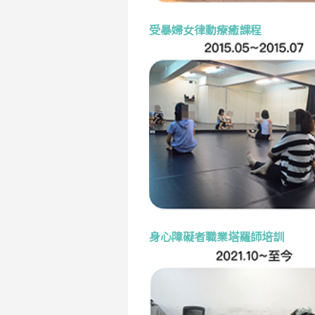
受暴婦女律動療癒課程
身心障礙者職業塔羅師培訓