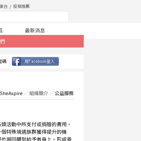
後台
投稿推薦
區
最新消息
們
密碼
SheAspire
／
組織簡介
／
公益服務
在各類活動中所支付或捐贈的費用，
一個特殊境遇族群獲得提升的機
果也將回饋到給予者身上，形成善