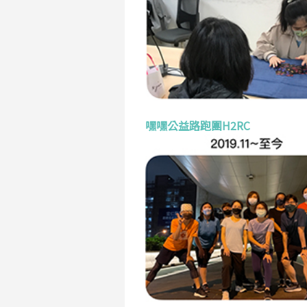
嘿嘿公益路跑團H2RC