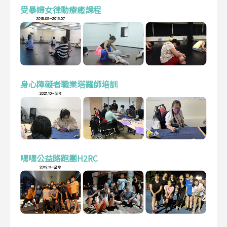
受暴婦女律動療癒課程
身心障礙者職業塔羅師培訓
嘿嘿公益路跑團H2RC