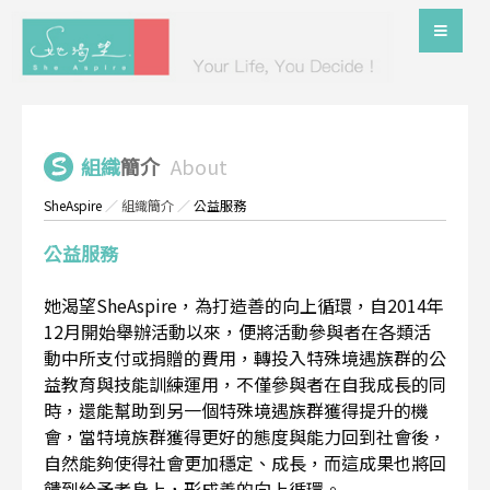
組織
簡介
About
SheAspire
／
組織簡介
／
公益服務
公益服務
她渴望SheAspire，為打造善的向上循環，自2014年
12月開始舉辦活動以來，便將活動參與者在各類活
動中所支付或捐贈的費用，轉投入特殊境遇族群的公
益教育與技能訓練運用，不僅參與者在自我成長的同
時，還能幫助到另一個特殊境遇族群獲得提升的機
會，當特境族群獲得更好的態度與能力回到社會後，
自然能夠使得社會更加穩定、成長，而這成果也將回
饋到給予者身上，形成善的向上循環。