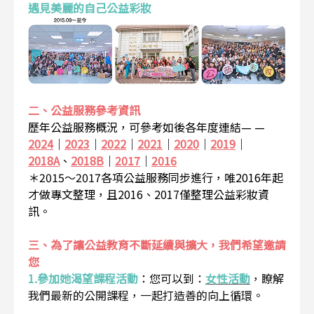
遇見美麗的自己公益彩妝
二、公益服務參考資訊
歷年公益服務概況，可參考如後各年度連結— —
2024
｜
2023
｜
2022
｜
2021
｜
2020
｜
2019
｜
2018A
、
2018B
｜
2017
｜
2016
＊2015～2017各項公益服務同步進行，唯2016年起
才做專文整理，且2016、2017僅整理公益彩妝資
訊。
三、為了讓公益教育不斷延續與擴大，我們希望邀請
您
1.參加她渴望課程活動
：
您可以到：
女性活動
，瞭解
我們最新的公開課程，一起打造善的向上循環。