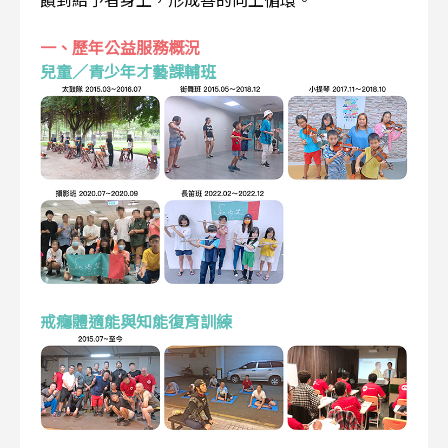
一、歷年公益服務概況
兒童／青少年才藝課輔班
戒癮體適能與知能復育訓練