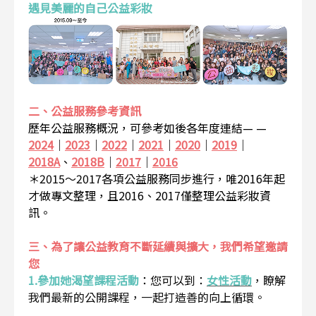
遇見美麗的自己公益彩妝
二、公益服務參考資訊
歷年公益服務概況，可參考如後各年度連結— —
2024
｜
2023
｜
2022
｜
2021
｜
2020
｜
2019
｜
2018A
、
2018B
｜
2017
｜
2016
＊2015～2017各項公益服務同步進行，唯2016年起
才做專文整理，且2016、2017僅整理公益彩妝資
訊。
三、為了讓公益教育不斷延續與擴大，我們希望邀請
您
1.參加她渴望課程活動
：
您可以到：
女性活動
，瞭解
我們最新的公開課程，一起打造善的向上循環。