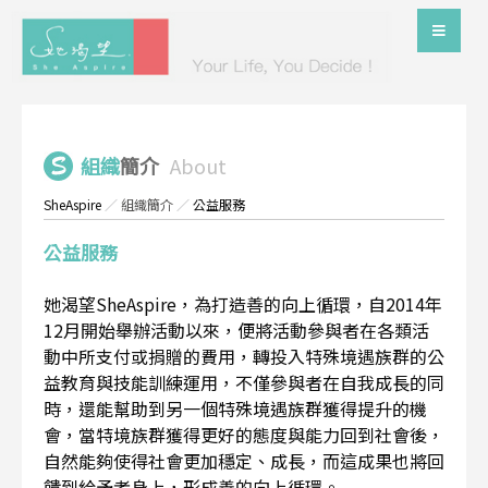
組織
簡介
About
SheAspire
／
組織簡介
／
公益服務
公益服務
她渴望SheAspire，為打造善的向上循環，自2014年
12月開始舉辦活動以來，便將活動參與者在各類活
動中所支付或捐贈的費用，轉投入特殊境遇族群的公
益教育與技能訓練運用，不僅參與者在自我成長的同
時，還能幫助到另一個特殊境遇族群獲得提升的機
會，當特境族群獲得更好的態度與能力回到社會後，
自然能夠使得社會更加穩定、成長，而這成果也將回
饋到給予者身上，形成善的向上循環。