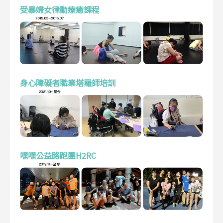
受暴婦女律動療癒課程
身心障礙者職業塔羅師培訓
嘿嘿公益路跑團H2RC