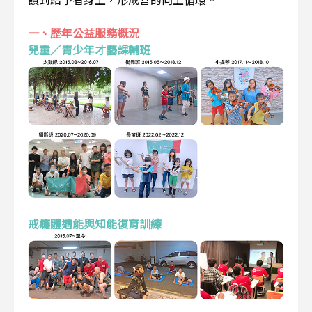
一、歷年公益服務概況
兒童／青少年才藝課輔班
戒癮體適能與知能復育訓練