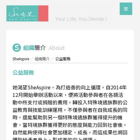
組織
簡介
About
SheAspire
／
組織簡介
／
公益服務
公益服務
她渴望SheAspire，為打造善的向上循環，自2014年
12月開始舉辦活動以來，便將活動參與者在各類活
動中所支付或捐贈的費用，轉投入特殊境遇族群的公
益教育與技能訓練運用，不僅參與者在自我成長的同
時，還能幫助到另一個特殊境遇族群獲得提升的機
會，當特境族群獲得更好的態度與能力回到社會後，
自然能夠使得社會更加穩定、成長，而這成果也將回
饋到給予者身上，形成善的向上循環。