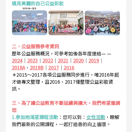
遇見美麗的自己公益彩妝
二、公益服務參考資訊
歷年公益服務概況，可參考如後各年度連結— —
2024
｜
2023
｜
2022
｜
2021
｜
2020
｜
2019
｜
2018A
、
2018B
｜
2017
｜
2016
＊2015～2017各項公益服務同步進行，唯2016年起
才做專文整理，且2016、2017僅整理公益彩妝資
訊。
三、為了讓公益教育不斷延續與擴大，我們希望邀請
您
1.參加她渴望課程活動
：
您可以到：
女性活動
，瞭解
我們最新的公開課程，一起打造善的向上循環。