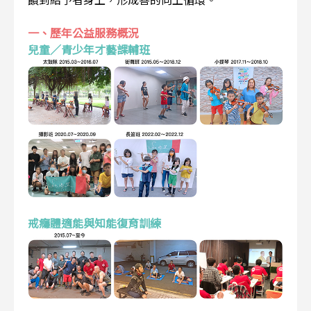
一、歷年公益服務概況
兒童／青少年才藝課輔班
戒癮體適能與知能復育訓練