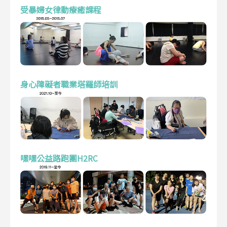
受暴婦女律動療癒課程
身心障礙者職業塔羅師培訓
嘿嘿公益路跑團H2RC