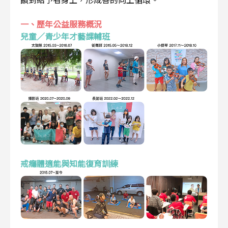
一、歷年公益服務概況
兒童／青少年才藝課輔班
戒癮體適能與知能復育訓練