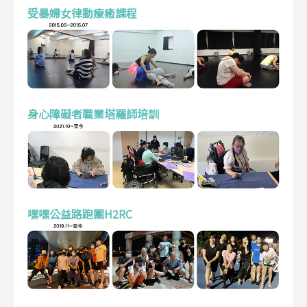
受暴婦女律動療癒課程
身心障礙者職業塔羅師培訓
嘿嘿公益路跑團H2RC