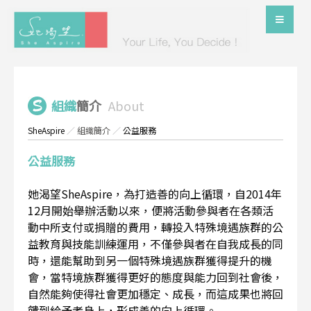
組織
簡介
About
SheAspire
／
組織簡介
／
公益服務
公益服務
她渴望SheAspire，為打造善的向上循環，自2014年
12月開始舉辦活動以來，便將活動參與者在各類活
動中所支付或捐贈的費用，轉投入特殊境遇族群的公
益教育與技能訓練運用，不僅參與者在自我成長的同
時，還能幫助到另一個特殊境遇族群獲得提升的機
會，當特境族群獲得更好的態度與能力回到社會後，
自然能夠使得社會更加穩定、成長，而這成果也將回
饋到給予者身上，形成善的向上循環。