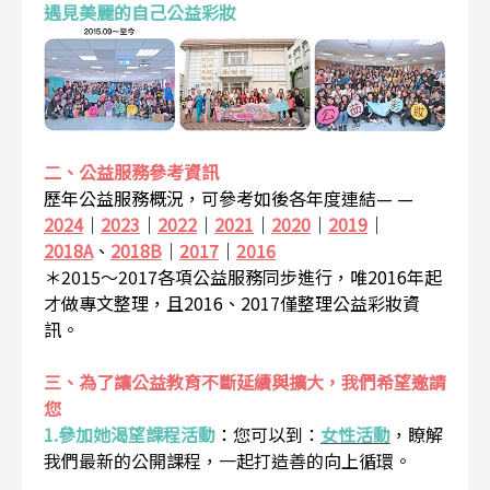
遇見美麗的自己公益彩妝
二、公益服務參考資訊
歷年公益服務概況，可參考如後各年度連結— —
2024
｜
2023
｜
2022
｜
2021
｜
2020
｜
2019
｜
2018A
、
2018B
｜
2017
｜
2016
＊2015～2017各項公益服務同步進行，唯2016年起
才做專文整理，且2016、2017僅整理公益彩妝資
訊。
三、為了讓公益教育不斷延續與擴大，我們希望邀請
您
1.參加她渴望課程活動
：
您可以到：
女性活動
，瞭解
我們最新的公開課程，一起打造善的向上循環。