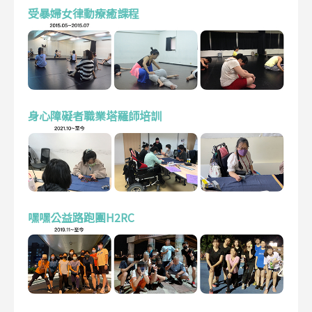
受暴婦女律動療癒課程
身心障礙者職業塔羅師培訓
嘿嘿公益路跑團H2RC