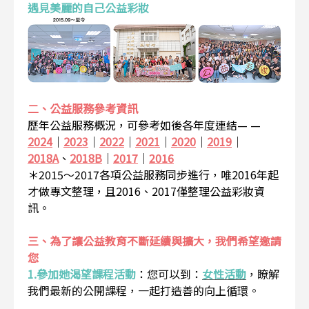
遇見美麗的自己公益彩妝
二、公益服務參考資訊
歷年公益服務概況，可參考如後各年度連結— —
2024
｜
2023
｜
2022
｜
2021
｜
2020
｜
2019
｜
2018A
、
2018B
｜
2017
｜
2016
＊2015～2017各項公益服務同步進行，唯2016年起
才做專文整理，且2016、2017僅整理公益彩妝資
訊。
三、為了讓公益教育不斷延續與擴大，我們希望邀請
您
1.參加她渴望課程活動
：
您可以到：
女性活動
，瞭解
我們最新的公開課程，一起打造善的向上循環。