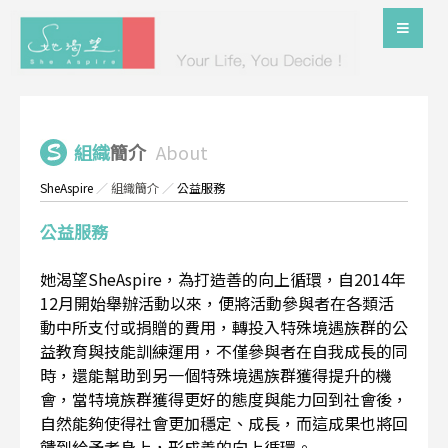
組織
簡介
About
SheAspire
／
組織簡介
／
公益服務
公益服務
她渴望SheAspire，為打造善的向上循環，自2014年
12月開始舉辦活動以來，便將活動參與者在各類活
動中所支付或捐贈的費用，轉投入特殊境遇族群的公
益教育與技能訓練運用，不僅參與者在自我成長的同
時，還能幫助到另一個特殊境遇族群獲得提升的機
會，當特境族群獲得更好的態度與能力回到社會後，
自然能夠使得社會更加穩定、成長，而這成果也將回
饋到給予者身上，形成善的向上循環。