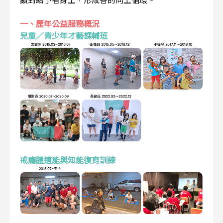
一、歷年公益服務概況
兒童／青少年才藝課輔班
戒癮體適能與知能復育訓練