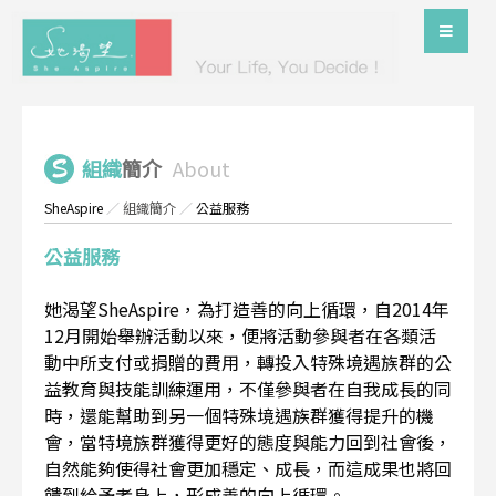
組織
簡介
About
SheAspire
／
組織簡介
／
公益服務
公益服務
她渴望SheAspire，為打造善的向上循環，自2014年
12月開始舉辦活動以來，便將活動參與者在各類活
動中所支付或捐贈的費用，轉投入特殊境遇族群的公
益教育與技能訓練運用，不僅參與者在自我成長的同
時，還能幫助到另一個特殊境遇族群獲得提升的機
會，當特境族群獲得更好的態度與能力回到社會後，
自然能夠使得社會更加穩定、成長，而這成果也將回
饋到給予者身上，形成善的向上循環。