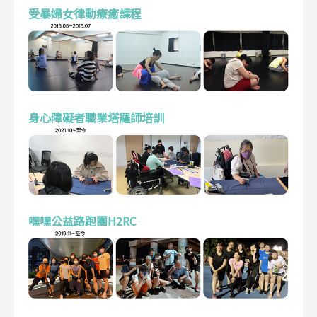
受暴婦女律動療癒課程
身心障礙者職業塔羅師培訓
嘿嘿公益路跑團H2RC