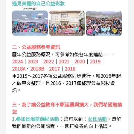
遇見美麗的自己公益彩妝
二、公益服務參考資訊
歷年公益服務概況，可參考如後各年度連結— —
2024
｜
2023
｜
2022
｜
2021
｜
2020
｜
2019
｜
2018A
、
2018B
｜
2017
｜
2016
＊2015～2017各項公益服務同步進行，唯2016年起
才做專文整理，且2016、2017僅整理公益彩妝資
訊。
三、為了讓公益教育不斷延續與擴大，我們希望邀請
您
1.參加她渴望課程活動
：
您可以到：
女性活動
，瞭解
我們最新的公開課程，一起打造善的向上循環。