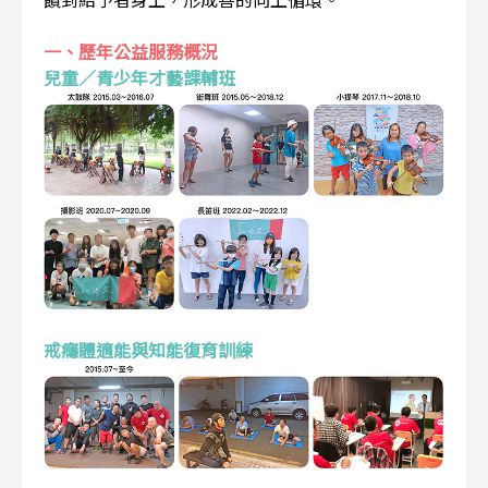
一、歷年公益服務概況
兒童／青少年才藝課輔班
戒癮體適能與知能復育訓練