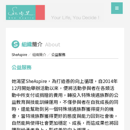
組織
簡介
About
SheAspire
／
組織簡介
／
公益服務
公益服務
她渴望SheAspire，為打造善的向上循環，自2014年
12月開始舉辦活動以來，便將活動參與者在各類活
動中所支付或捐贈的費用，轉投入特殊境遇族群的公
益教育與技能訓練運用，不僅參與者在自我成長的同
時，還能幫助到另一個特殊境遇族群獲得提升的機
會，當特境族群獲得更好的態度與能力回到社會後，
自然能夠使得社會更加穩定、成長，而這成果也將回
饋到給予者身上，形成善的向上循環。