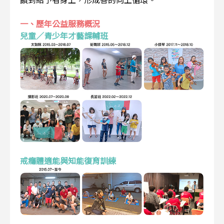
一、歷年公益服務概況
兒童／青少年才藝課輔班
戒癮體適能與知能復育訓練