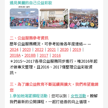
遇見美麗的自己公益彩妝
二、公益服務參考資訊
歷年公益服務概況，可參考如後各年度連結— —
2024
｜
2023
｜
2022
｜
2021
｜
2020
｜
2019
｜
2018A
、
2018B
｜
2017
｜
2016
＊2015～2017各項公益服務同步進行，唯2016年起
才做專文整理，且2016、2017僅整理公益彩妝資
訊。
三、為了讓公益教育不斷延續與擴大，我們希望邀請
您
1.參加她渴望課程活動
：
您可以到：
女性活動
，瞭解
我們最新的公開課程，一起打造善的向上循環。