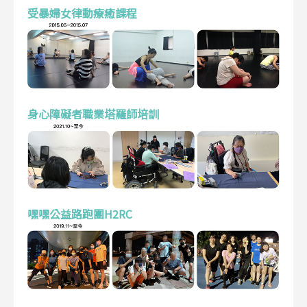
受暴婦女律動療癒課程
身心障礙者職業塔羅師培訓
嘿嘿公益路跑團H2RC