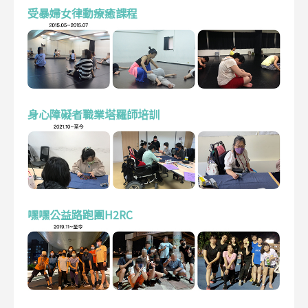
受暴婦女律動療癒課程
身心障礙者職業塔羅師培訓
嘿嘿公益路跑團H2RC