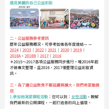
遇見美麗的自己公益彩妝
二、公益服務參考資訊
歷年公益服務概況，可參考如後各年度連結— —
2024
｜
2023
｜
2022
｜
2021
｜
2020
｜
2019
｜
2018A
、
2018B
｜
2017
｜
2016
＊2015～2017各項公益服務同步進行，唯2016年起
才做專文整理，且2016、2017僅整理公益彩妝資
訊。
三、為了讓公益教育不斷延續與擴大，我們希望邀請
您
1.參加她渴望課程活動
：
您可以到：
女性活動
，瞭解
我們最新的公開課程，一起打造善的向上循環。