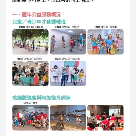
一、歷年公益服務概況
兒童／青少年才藝課輔班
戒癮體適能與知能復育訓練