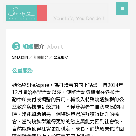
組織
簡介
About
SheAspire
／
組織簡介
／
公益服務
公益服務
她渴望SheAspire，為打造善的向上循環，自2014年
12月開始舉辦活動以來，便將活動參與者在各類活
動中所支付或捐贈的費用，轉投入特殊境遇族群的公
益教育與技能訓練運用，不僅參與者在自我成長的同
時，還能幫助到另一個特殊境遇族群獲得提升的機
會，當特境族群獲得更好的態度與能力回到社會後，
自然能夠使得社會更加穩定、成長，而這成果也將回
饋到給予者身上，形成善的向上循環。