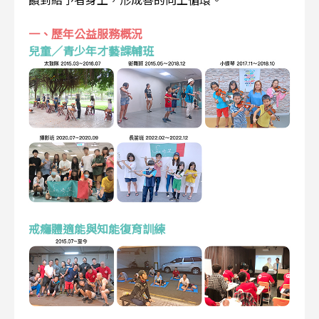
一、歷年公益服務概況
兒童／青少年才藝課輔班
戒癮體適能與知能復育訓練