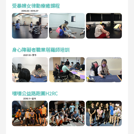
受暴婦女律動療癒課程
身心障礙者職業塔羅師培訓
嘿嘿公益路跑團H2RC