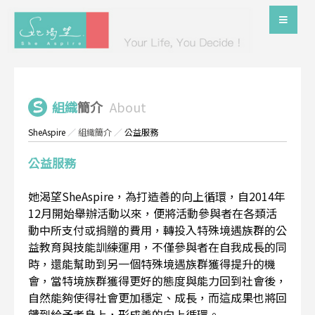
組織
簡介
About
SheAspire
／
組織簡介
／
公益服務
公益服務
她渴望SheAspire，為打造善的向上循環，自2014年
12月開始舉辦活動以來，便將活動參與者在各類活
動中所支付或捐贈的費用，轉投入特殊境遇族群的公
益教育與技能訓練運用，不僅參與者在自我成長的同
時，還能幫助到另一個特殊境遇族群獲得提升的機
會，當特境族群獲得更好的態度與能力回到社會後，
自然能夠使得社會更加穩定、成長，而這成果也將回
饋到給予者身上，形成善的向上循環。