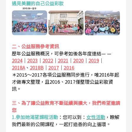
遇見美麗的自己公益彩妝
二、公益服務參考資訊
歷年公益服務概況，可參考如後各年度連結— —
2024
｜
2023
｜
2022
｜
2021
｜
2020
｜
2019
｜
2018A
、
2018B
｜
2017
｜
2016
＊2015～2017各項公益服務同步進行，唯2016年起
才做專文整理，且2016、2017僅整理公益彩妝資
訊。
三、為了讓公益教育不斷延續與擴大，我們希望邀請
您
1.參加她渴望課程活動
：
您可以到：
女性活動
，瞭解
我們最新的公開課程，一起打造善的向上循環。