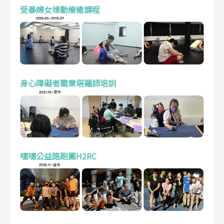
受暴婦女律動療癒課程
身心障礙者職業塔羅師培訓
嘿嘿公益路跑團H2RC