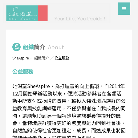
組織
簡介
About
SheAspire
／
組織簡介
／
公益服務
公益服務
她渴望SheAspire，為打造善的向上循環，自2014年
12月開始舉辦活動以來，便將活動參與者在各類活
動中所支付或捐贈的費用，轉投入特殊境遇族群的公
益教育與技能訓練運用，不僅參與者在自我成長的同
時，還能幫助到另一個特殊境遇族群獲得提升的機
會，當特境族群獲得更好的態度與能力回到社會後，
自然能夠使得社會更加穩定、成長，而這成果也將回
饋到給予者身上，形成善的向上循環。