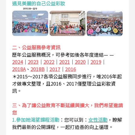
遇見美麗的自己公益彩妝
二、公益服務參考資訊
歷年公益服務概況，可參考如後各年度連結— —
2024
｜
2023
｜
2022
｜
2021
｜
2020
｜
2019
｜
2018A
、
2018B
｜
2017
｜
2016
＊2015～2017各項公益服務同步進行，唯2016年起
才做專文整理，且2016、2017僅整理公益彩妝資
訊。
三、為了讓公益教育不斷延續與擴大，我們希望邀請
您
1.參加她渴望課程活動
：
您可以到：
女性活動
，瞭解
我們最新的公開課程，一起打造善的向上循環。