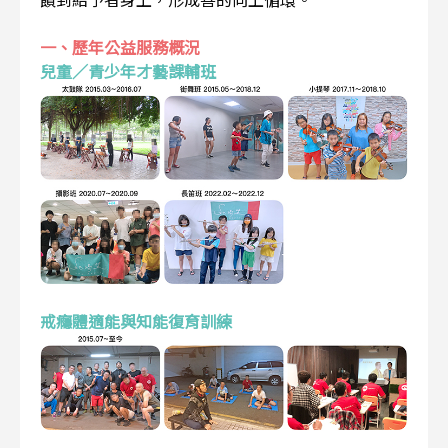
一、歷年公益服務概況
兒童／青少年才藝課輔班
戒癮體適能與知能復育訓練