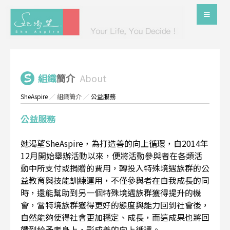
組織
簡介
About
SheAspire
／
組織簡介
／
公益服務
公益服務
她渴望SheAspire，為打造善的向上循環，自2014年
12月開始舉辦活動以來，便將活動參與者在各類活
動中所支付或捐贈的費用，轉投入特殊境遇族群的公
益教育與技能訓練運用，不僅參與者在自我成長的同
時，還能幫助到另一個特殊境遇族群獲得提升的機
會，當特境族群獲得更好的態度與能力回到社會後，
自然能夠使得社會更加穩定、成長，而這成果也將回
饋到給予者身上，形成善的向上循環。