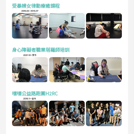
受暴婦女律動療癒課程
身心障礙者職業塔羅師培訓
嘿嘿公益路跑團H2RC