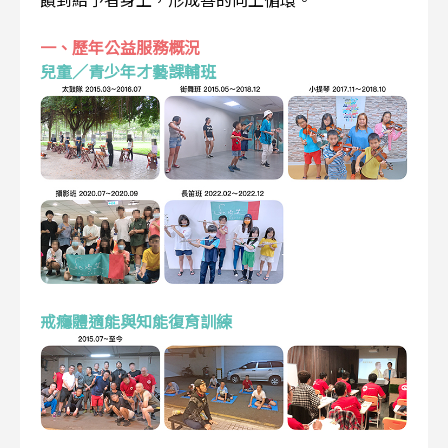
一、歷年公益服務概況
兒童／青少年才藝課輔班
戒癮體適能與知能復育訓練