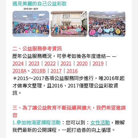
遇見美麗的自己公益彩妝
二、公益服務參考資訊
歷年公益服務概況，可參考如後各年度連結— —
2024
｜
2023
｜
2022
｜
2021
｜
2020
｜
2019
｜
2018A
、
2018B
｜
2017
｜
2016
＊2015～2017各項公益服務同步進行，唯2016年起
才做專文整理，且2016、2017僅整理公益彩妝資
訊。
三、為了讓公益教育不斷延續與擴大，我們希望邀請
您
1.參加她渴望課程活動
：
您可以到：
女性活動
，瞭解
我們最新的公開課程，一起打造善的向上循環。